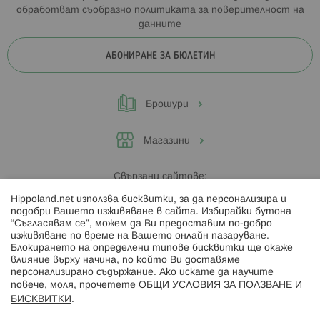
обработват съобразно
политиката за поверителност на
данните
АБОНИРАНЕ ЗА БЮЛЕТИН
Брошури
Магазини
Свързани сайтове:
Hippoland.net използва бисквитки, за да персонализира и
Hippoland.ro
подобри Вашето изживяване в сайта. Избирайки бутона
“Съгласявам се”, можем да Ви предоставим по-добро
изживяване по време на Вашето онлайн пазаруване.
Последвайте ни:
Блокирането на определени типове бисквитки ще окаже
влияние върху начина, по който Ви доставяме
персонализирано съдържание. Ако искате да научите
повече, моля, прочетете
ОБЩИ УСЛОВИЯ ЗА ПОЛЗВАНЕ И
БИСКВИТКИ
.
Начини на плащане: