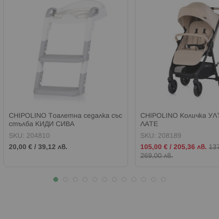
CHIPOLINO Тоалетна седалка със
CHIPOLINO Количка УЛ
стълба КИДИ СИВА
ЛАТЕ
SKU:
204810
SKU:
208189
Промо
20,00 €
/
39,12 лв.
105,00 €
/
205,36 лв.
137
цена
269,00 лв.