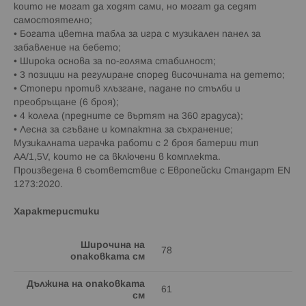
които не могат да ходят сами, но могат да седят
самостоятелно;
• Богата цветна табла за игра с музикален панел за
забавление на бебето;
• Широка основа за по-голяма стабилност;
• 3 позиции на регулиране според височината на детето;
• Стопери против хлъзгане, падане по стълби и
преобръщане (6 броя);
• 4 колела (предните се въртят на 360 градуса);
• Лесна за сгъване и компактна за съхранение;
Музикалната играчка работи с 2 броя батерии тип
АА/1,5V, които не са включени в комплекта.
Произведена в съответствие с Европейски Стандарт EN
1273:2020.
Характеристики
Широчина на
78
опаковката см
Дължина на опаковката
61
см