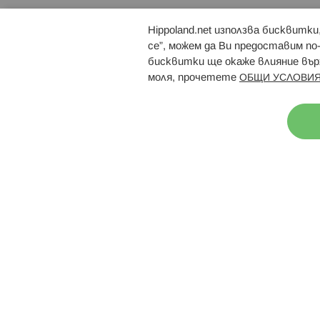
Hippoland.net използва бисквитк
Брошури
Магазини
се”, можем да Ви предоставим по
бисквитки ще окаже влияние върх
моля, прочетете
ОБЩИ УСЛОВИЯ
Н
© 2026 Hippoland.net