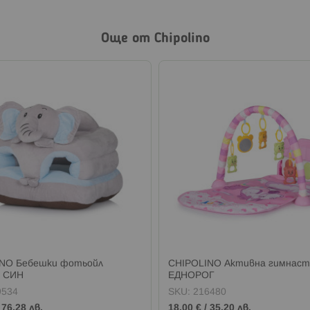
Още от Chipolino
NO Бебешки фотьойл
CHIPOLINO Активна гимнаст
 СИН
ЕДНОРОГ
9534
SKU:
216480
/
76,28 лв.
18,00 €
/
35,20 лв.