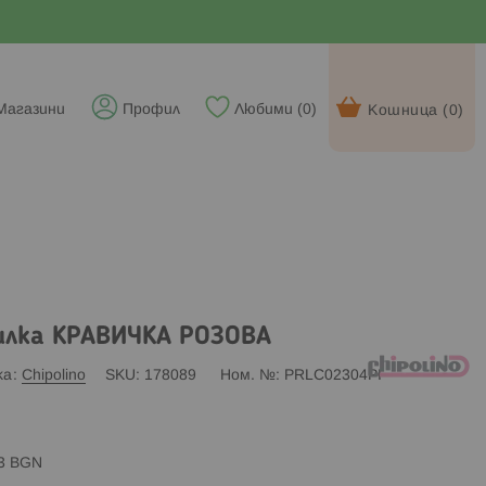
Магазини
Профил
Любими (
0
)
Кошница (
0
)
илка КРАВИЧКА РОЗОВА
ка
Chipolino
SKU
178089
Ном. №
PRLC02304PI
83 BGN