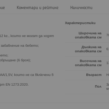
тие
Коментари и рейтинг
Наличности
Характеристики
Широчина на
7
12 кг., които не могат да ходят
опаковката см
а забавление на бебето;
Дължина на
6
опаковката см
тето;
обръщане (6 броя);
Височина на
1
опаковката см
А/1,5V, които не са включени в
Възраст
Н
рт EN 1273:2020.
З
Пол
м