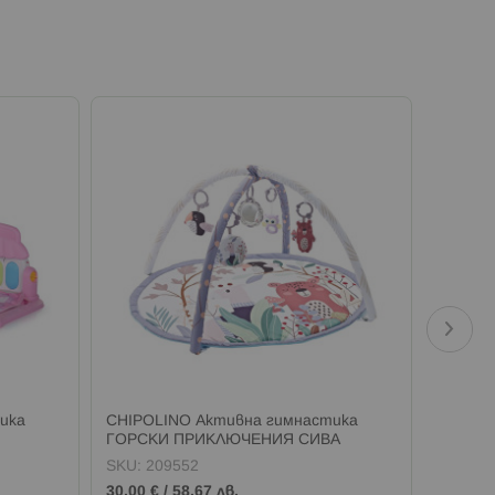
ика
CHIPOLINO Активна гимнастика
CHIPOL
ГОРСКИ ПРИКЛЮЧЕНИЯ СИВА
ОКОЛО
ЗЕЛЕН
SKU:
209552
SKU:
2
30,00 €
/
58,67 лв.
40,00 €