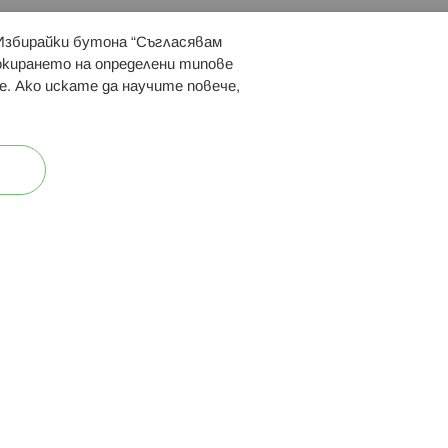
 Избирайки бутона “Съгласявам
 ни:
локирането на определени типове
е. Ако искате да научите повече,
ост
Карта на сайта