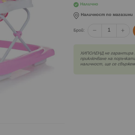
Налично
Наличност по магазини
Брой:
XИПОЛЕНД не гарантира 
приключване на поръчката
наличност, ще се свържем 