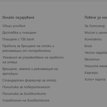
Онлайн пазаруване
Повече за на
Общи условия
За Хиполенд
Доставка и плащане
Мисия и цен
Плащане с TBI bank
Контакти
Правила за връщане на стоки и
Блог
рекламации от потребители
Често задава
Указания за упражняване на правото
Бюлетин
на отказ
Нашите мага
Връщане, замяна и рекламация на
Кариери
артикули
Хипо+ карта
Стандартен формуляр за отказ
Политика за поверителност
Политика за бисквитките
Управление на бисквитките