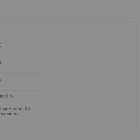
8
1
3
ад 6 м.
а момчета, За
омичета