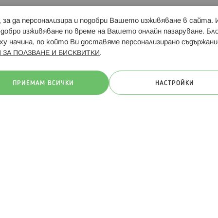
и, за да персонализира и подобри Вашето изживяване в сайта.
Свързани сайтове:
Hippoland.ro
Последвайте
-добро изживяване по време на Вашето онлайн пазаруване. Б
у начина, по който Ви доставяме персонализирано съдържани
.
 ЗА ПОЛЗВАНЕ И БИСКВИТКИ
ачини на плащане:
ПРИЕМАМ ВСИЧКИ
НАСТРОЙКИ
. Всички права запазени
Общи условия
Πолитика за поверителн
Онлайн магазин от