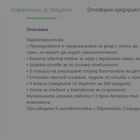
началото
на
Информация за продукта
Отговорно предприя
галерия
със
снимки
Описание
Характеристики:
• Проходилката е предназначена за деца с тегло до 
сами, но могат да седят самостоятелно;
• Богата цветна табла за игра с музикален панел з
• Широка основа за по-голяма стабилност;
• 3 позиции на регулиране според височината на де
• Стопери против хлъзгане, падане по стълби и пре
• 4 колела (предните се въртят на 360 градуса);
• Лесна за сгъване и компактна за съхранение;
Музикалната играчка работи с 2 броя батерии тип А
комплекта.
Произведена в съответствие с Европейски Станда