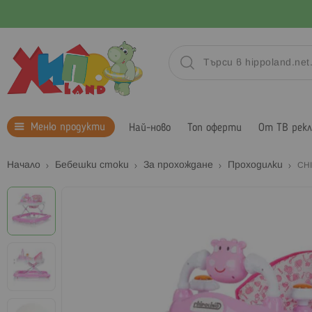
Меню продукти
Най-ново
Топ оферти
От ТВ рек
Начало
Бебешки стоки
За прохождане
Проходилки
CH
Преминете
към
края
на
галерията
на
изображенията