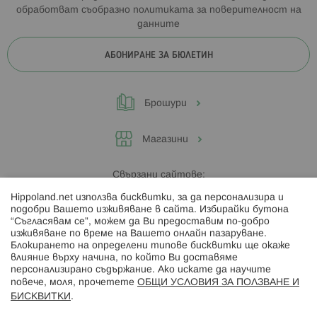
обработват съобразно
политиката за поверителност на
данните
АБОНИРАНЕ ЗА БЮЛЕТИН
Брошури
Магазини
Свързани сайтове:
Hippoland.net използва бисквитки, за да персонализира и
Hippoland.ro
подобри Вашето изживяване в сайта. Избирайки бутона
“Съгласявам се”, можем да Ви предоставим по-добро
изживяване по време на Вашето онлайн пазаруване.
Последвайте ни:
Блокирането на определени типове бисквитки ще окаже
влияние върху начина, по който Ви доставяме
персонализирано съдържание. Ако искате да научите
повече, моля, прочетете
ОБЩИ УСЛОВИЯ ЗА ПОЛЗВАНЕ И
БИСКВИТКИ
.
Начини на плащане: