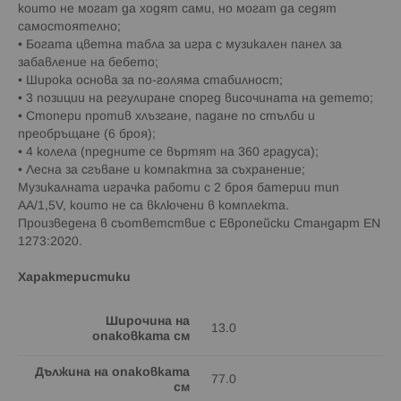
които не могат да ходят сами, но могат да седят
самостоятелно;
• Богата цветна табла за игра с музикален панел за
забавление на бебето;
• Широка основа за по-голяма стабилност;
• 3 позиции на регулиране според височината на детето;
• Стопери против хлъзгане, падане по стълби и
преобръщане (6 броя);
• 4 колела (предните се въртят на 360 градуса);
• Лесна за сгъване и компактна за съхранение;
Музикалната играчка работи с 2 броя батерии тип
АА/1,5V, които не са включени в комплекта.
Произведена в съответствие с Европейски Стандарт EN
1273:2020.
Характеристики
Широчина на
13.0
опаковката см
Дължина на опаковката
77.0
см