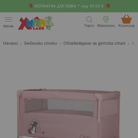
БЕЗПЛАТНА ДОСТАВКА * над 45.50 €
Прескачане
към
Търси
Магазини
Кошница (
Меню
съдържанието
Начало
Бебешки стоки
Обзавеждане за детска стая
Ко
Преминете
П
към
к
края
н
на
н
галерията
г
на
с
изображенията
с