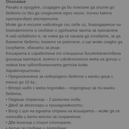
Описание
Релакс е продукт, създаден да ви помогне да спите до
бебето си без да споделяте едно легло, точно както
препоръчват експертите.
Може да я носите навсякъде със себе си, благодарение на
компактното ѝ сгъване и удобната чанта за пренасяне.
А най-хубавото е, че няма да се налага да ставате, за да
вземете бебето, когато се разплаче, и ще може сладко да
сънувате, хванати за ръце.
Кошарата е изработена от специална висококачествена
дишаща материя, която е изключително мека на допир и
нежна към чувствителната детска кожа.
Характеристики:
• Предназначенa за новородени бебета и малки деца с
тегло до 15 кг.;
• Второ ниво с мека подложка – подходящо за по-малки
бебета;
• Падаща страница – 2 различни нива;
• Джоб за аксесоари и принадлежности;
• Вход с цип на едната страна на кошарата – може да се
използва и като място за съхранение;
• Две колелца с опция стопиране;
• Лесна за сгъване и разгъване;