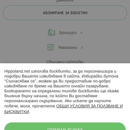
данните
АБОНИРАНЕ ЗА БЮЛЕТИН
Брошури
Магазини
Свързани сайтове:
Hippoland.net използва бисквитки, за да персонализира и
Hippoland.ro
подобри Вашето изживяване в сайта. Избирайки бутона
“Съгласявам се”, можем да Ви предоставим по-добро
изживяване по време на Вашето онлайн пазаруване.
Последвайте ни:
Блокирането на определени типове бисквитки ще окаже
влияние върху начина, по който Ви доставяме
персонализирано съдържание. Ако искате да научите
повече, моля, прочетете
ОБЩИ УСЛОВИЯ ЗА ПОЛЗВАНЕ И
БИСКВИТКИ
.
Начини на плащане: