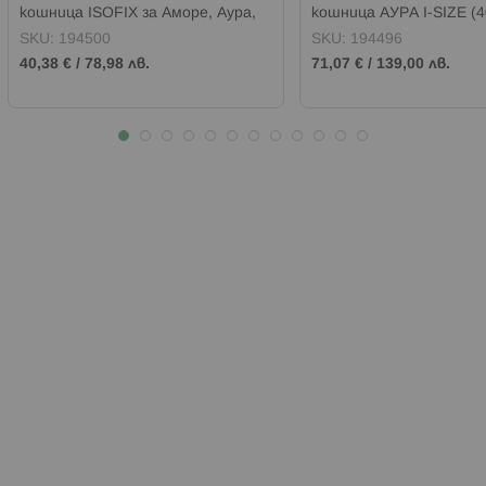
кошница ISOFIX за Аморе, Аура,
кошница АУРА I-SIZE (4
Виста, Марбея, Империум
ТИРАМИСУ
SKU:
194500
SKU:
194496
40,38 €
/
78,98 лв.
71,07 €
/
139,00 лв.