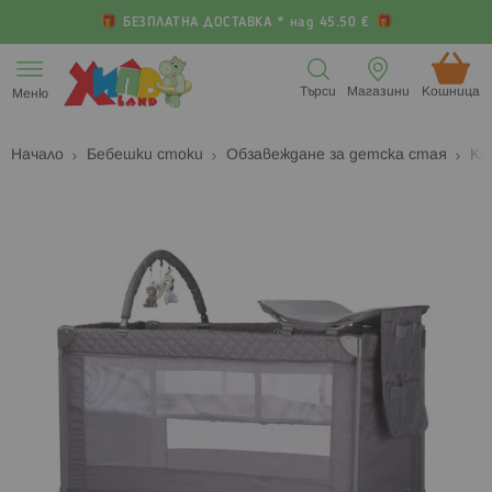
БЕЗПЛАТНА ДОСТАВКА * над 45.50 €
Прескачане
към
Търси
Магазини
Кошница (
Меню
съдържанието
Начало
Бебешки стоки
Обзавеждане за детска стая
Ко
Преминете
П
към
к
края
н
на
н
галерията
г
на
с
изображенията
с