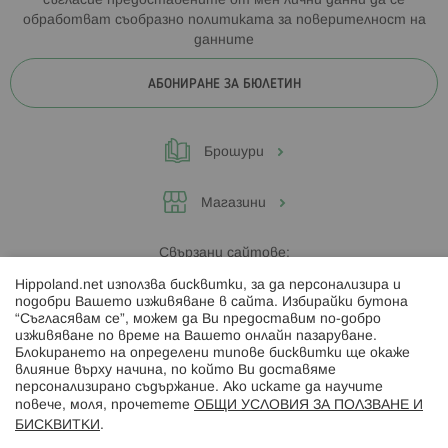
съгласие предоставените от мен лични данни да се
обработват съобразно
политиката за поверителност на
данните
АБОНИРАНЕ ЗА БЮЛЕТИН
Брошури
Магазини
Свързани сайтове:
Hippoland.net използва бисквитки, за да персонализира и
Hippoland.ro
подобри Вашето изживяване в сайта. Избирайки бутона
“Съгласявам се”, можем да Ви предоставим по-добро
изживяване по време на Вашето онлайн пазаруване.
Последвайте ни:
Блокирането на определени типове бисквитки ще окаже
влияние върху начина, по който Ви доставяме
персонализирано съдържание. Ако искате да научите
повече, моля, прочетете
ОБЩИ УСЛОВИЯ ЗА ПОЛЗВАНЕ И
БИСКВИТКИ
.
Начини на плащане: