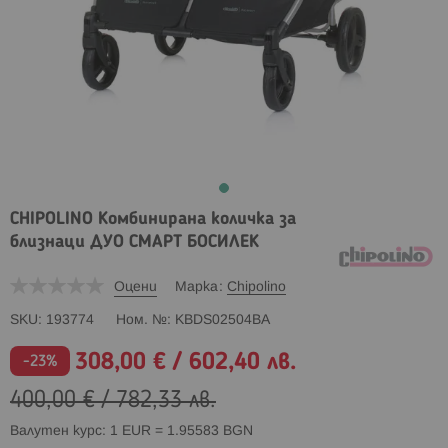
CHIPOLINO Комбинирана количка за
близнаци ДУО СМАРТ БОСИЛЕК
Оцени
Марка
Chipolino
SKU
193774
Ном. №
KBDS02504BA
308,00 €
/
602,40 лв.
Промо
-23%
цена
400,00 €
/
782,33 лв.
Валутен курс: 1 EUR = 1.95583 BGN