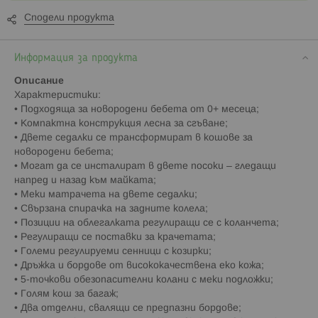
Сподели продукта
Информация за продукта
Описание
Характеристики:
• Подходяща за новородени бебета от 0+ месеца;
• Компактна конструкция лесна за сгъване;
• Двете седалки се трансформират в кошове за
новородени бебета;
• Могат да се инсталират в двете посоки – гледащи
напред и назад към майката;
• Меки матрачета на двете седалки;
• Свързана спирачка на задните колела;
• Позиции на облегалката регулиращи се с коланчета;
• Регулиращи се поставки за крачетата;
• Големи регулируеми сенници с козирки;
• Дръжка и бордове от висококачествена еко кожа;
• 5-точкови обезопасителни колани с меки подложки;
• Голям кош за багаж;
• Два отделни, свалящи се предпазни бордове;