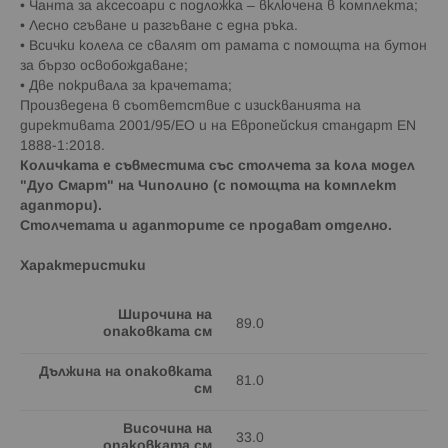
• Чанта за аксесоари с подложка – включена в комплекта;
• Лесно сгъване и разгъване с една ръка.
• Всички колела се свалят от рамата с помощта на бутон
за бързо освобождаване;
• Две покривала за крачетата;
Произведена в съответствие с изискванията на
директивата 2001/95/ЕО и на Европейския стандарт EN
1888-1:2018.
Количката е съвместима със столчета за кола модел
"Дуо Смарт" на Чиполино (с помощта на комплект
адаптори).
Столчетата и адапторите се продават отделно.
Характеристики
Широчина на
89.0
опаковката см
Дължина на опаковката
81.0
см
Височина на
33.0
опаковката см