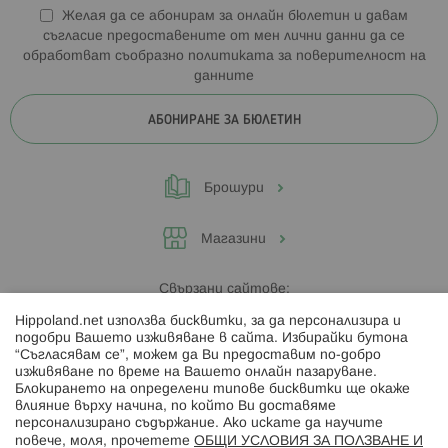
Желая да се абонирам за онлайн бюлетин и давам
съгласие предоставените от мен лични данни да се
обработват съобразно
политиката за поверителност на
данните
АБОНИРАНЕ ЗА БЮЛЕТИН
Брошури
Магазини
Свързани сайтове:
Hippoland.net използва бисквитки, за да персонализира и
Hippoland.ro
подобри Вашето изживяване в сайта. Избирайки бутона
“Съгласявам се”, можем да Ви предоставим по-добро
изживяване по време на Вашето онлайн пазаруване.
Последвайте ни:
Блокирането на определени типове бисквитки ще окаже
влияние върху начина, по който Ви доставяме
персонализирано съдържание. Ако искате да научите
повече, моля, прочетете
ОБЩИ УСЛОВИЯ ЗА ПОЛЗВАНЕ И