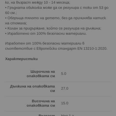
кг, на възраст между 10 - 14 месеца;
• Гръдната обиколка може да се регулира с токи от 53 до
60 см.;
• Обгръща тялото на детето, без да причинява натиск
на стомаха;
• Колан за придържане, който се регулира на дължина;
• Изработено от 100% безопасни материали.
Изработен от 100% безопасни материали в
съответствие с Европейски стандарт EN 13210-1:2020.
Характеристики
Широчина на
5.0
опаковката см
Дължина на опаковката
27.0
см
Височина на
15.0
опаковката см