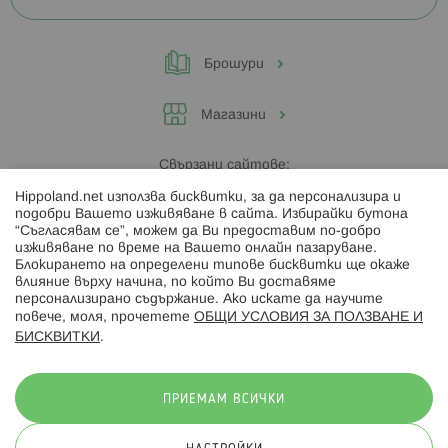
Брошури
Магазини
Свързани сайтове:
Hippoland.net използва бисквитки, за да персонализира и
Hippoland.ro
подобри Вашето изживяване в сайта. Избирайки бутона
“Съгласявам се”, можем да Ви предоставим по-добро
изживяване по време на Вашето онлайн пазаруване.
Последвайте ни:
Блокирането на определени типове бисквитки ще окаже
влияние върху начина, по който Ви доставяме
персонализирано съдържание. Ако искате да научите
повече, моля, прочетете
ОБЩИ УСЛОВИЯ ЗА ПОЛЗВАНЕ И
БИСКВИТКИ
.
Начини на плащане:
ПРИЕМАМ ВСИЧКИ