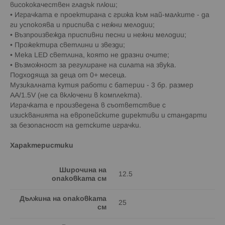
висококачествен гладък плюш;
• Играчката е проектирана с грижа към най-малките - да
ги успокоява и приспива с нежни мелодии;
• Възпроизвежда приспивни песни и нежни мелодии;
• Прожектира светлини и звезди;
• Мека LED светлина, която не дразни очите;
• Възможност за регулиране на силата на звука.
Подходяща за деца от 0+ месеца.
Музикалната кутия работи с батерии - 3 бр. размер
AA/1.5V (не са включени в комплекта).
Играчката е произведена в съответствие с
изискванията на европейските директиви и стандарти
за безопасност на детските играчки.
Характеристики
Широчина на
12.5
опаковката см
Дължина на опаковката
25
см