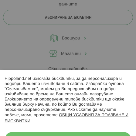
данните
АБОНИРАНЕ ЗА БЮЛЕТИН
Брошури
Магазини
Свързани сайтове:
Hippoland.net използва бисквитки, за да персонализира и
Hippoland.ro
подобри Вашето изживяване в сайта. Избирайки бутона
“Съгласявам се”, можем да Ви предоставим по-добро
изживяване по време на Вашето онлайн пазаруване.
Последвайте ни:
Блокирането на определени типове бисквитки ще окаже
влияние върху начина, по който Ви доставяме
персонализирано съдържание. Ако искате да научите
повече, моля, прочетете
ОБЩИ УСЛОВИЯ ЗА ПОЛЗВАНЕ И
БИСКВИТКИ
.
Начини на плащане: