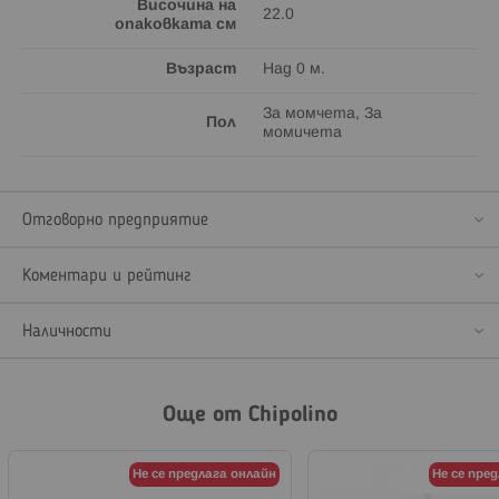
Височина на
22.0
опаковката см
Възраст
Над 0 м.
За момчета, За
Пол
момичета
Отговорно предприятие
Коментари и рейтинг
Наличности
Още от Chipolino
Не се предлага онлайн
Не се пре