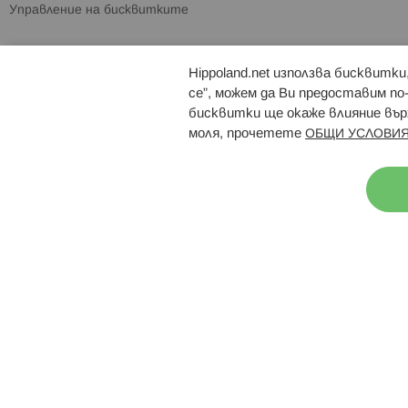
Управление на бисквитките
Hippoland.net използва бисквитк
Брошури
Магазини
се”, можем да Ви предоставим по
бисквитки ще окаже влияние върх
моля, прочетете
ОБЩИ УСЛОВИЯ
Н
© 2026 Hippoland.net