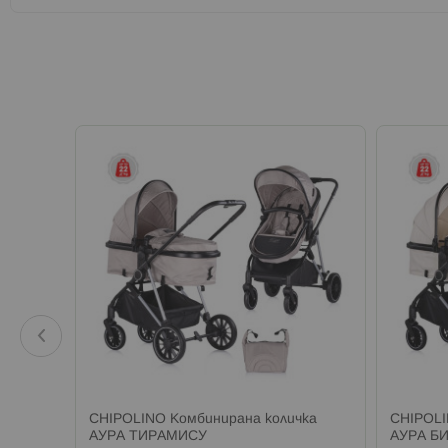
а онлайн
чка
CHIPOLINO Комбинирана количка
CHIPOLI
АУРА ТИРАМИСУ
АУРА Б