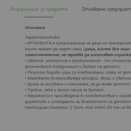
началото
на
Информация за продукта
Отговорно предприя
галерия
със
снимки
Описание
Характеристики:
• ИГРАЧКАТА е предназначена за деца на препоръчи
които могат да ходят сами (
деца, които все още
самостоятелно, не трябва да използват играчка
• Цветна, интересна и функционална - тя стимулир
физическата координация и баланс на детето;
• Различни видове игри са комбинирани, така че де
• Играчката възпроизвежда мелодии, звуци и светл
• Дъска за рисуване с химикалка, за да може детето
• Удобна, лека и много лесна за бутане;
• Играчката е произведена в съответствие с изис
директиви и стандарти за безопасност на детскит
Необходими батерии: 2 броя, тип AАА/1,5V (не са вк