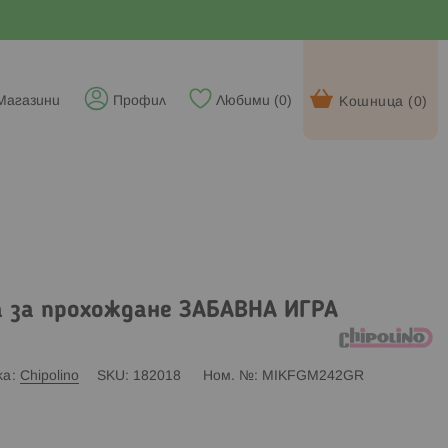
Магазини
Профил
Любими (
0
)
Кошница (
0
)
а за прохождане ЗАБАВНА ИГРА
ка
Chipolino
SKU
182018
Ном. №
MIKFGM242GR