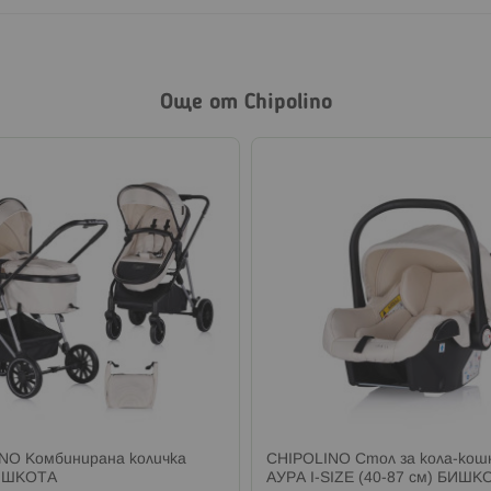
Още от Chipolino
NO Комбинирана количка
CHIPOLINO Стол за кола-кош
ИШКОТА
АУРА I-SIZE (40-87 см) БИШК