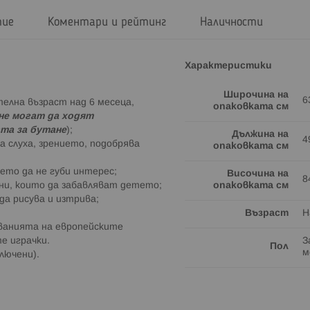
тие
Коментари и рейтинг
Наличности
Характеристики
Широчина на
6
телна възраст над 6 месеца,
опаковката см
 не могат да ходят
та за бутане
);
Дължина на
4
а слуха, зрението, подобрява
опаковката см
тето да не губи интерес;
Височина на
8
ини, които да забавляват детето;
опаковката см
 да рисува и изтрива;
Възраст
Н
кванията на европейските
е играчки.
З
Пол
м
лючени).