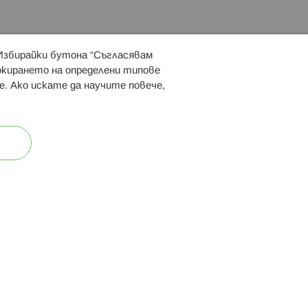
 Избирайки бутона “Съгласявам
 ни:
локирането на определени типове
е. Ако искате да научите повече,
ост
Карта на сайта