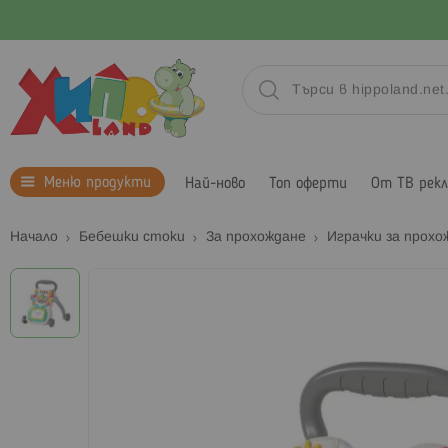
Меню продукти
Най-ново
Топ оферти
От ТВ рек
Начало
Бебешки стоки
За прохождане
Играчки за прох
Преминете
към
края
на
галерията
на
изображенията