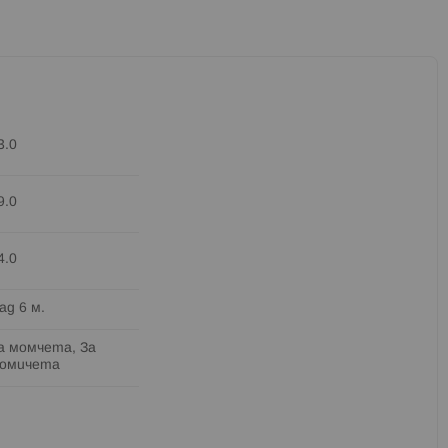
3.0
9.0
4.0
ад 6 м.
а момчета, За
омичета