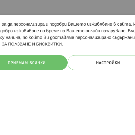
и, за да персонализира и подобри Вашето изживяване в сайта.
Свързани сайтове:
Hippoland.ro
Последвайте
-добро изживяване по време на Вашето онлайн пазаруване. Б
у начина, по който Ви доставяме персонализирано съдържани
.
 ЗА ПОЛЗВАНЕ И БИСКВИТКИ
ачини на плащане:
ПРИЕМАМ ВСИЧКИ
НАСТРОЙКИ
. Всички права запазени
Общи условия
Πолитика за поверителн
Онлайн магазин от