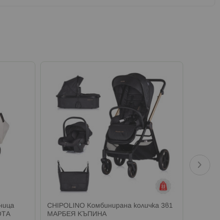
ница
CHIPOLINO Комбинирана количка 3в1
CHIPOL
ОТА
МАРБЕЯ КЪПИНА
АУРА I