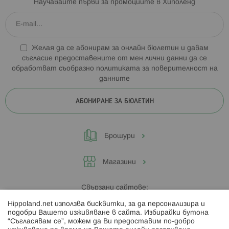
Научавайте първи за промоциите в Хиполенд
Желая да се абонирам за онлайн бюлетин и давам
съгласие предоставените от мен лични данни да се
обработват съобразно
политиката за поверителност на
данните
АБОНИРАНЕ ЗА БЮЛЕТИН
Брошури
Магазини
Свързани сайтове:
Hippoland.net използва бисквитки, за да персонализира и
Hippoland.ro
подобри Вашето изживяване в сайта. Избирайки бутона
“Съгласявам се”, можем да Ви предоставим по-добро