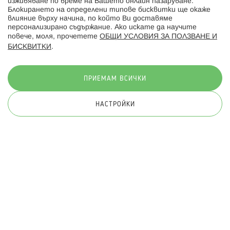
изживяване по време на Вашето онлайн пазаруване.
Последвайте ни:
Блокирането на определени типове бисквитки ще окаже
влияние върху начина, по който Ви доставяме
персонализирано съдържание. Ако искате да научите
повече, моля, прочетете
ОБЩИ УСЛОВИЯ ЗА ПОЛЗВАНЕ И
БИСКВИТКИ
.
Начини на плащане:
ПРИЕМАМ ВСИЧКИ
НАСТРОЙКИ
© 2026 Hippoland.net. Всички права запазени
Общи условия
Πолитика за поверителност
Карта на сайта
Онлайн магазин от