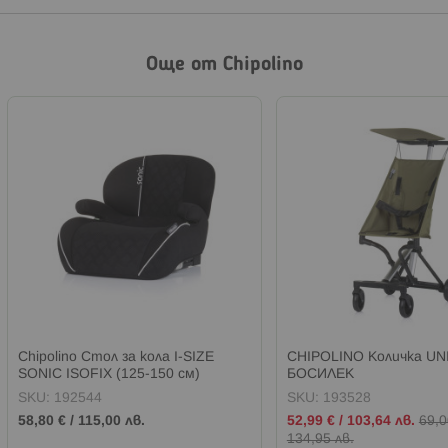
Още от Chipolino
Chipolino Стол за кола I-SIZE
CHIPOLINO Количка UN
SONIC ISOFIX (125-150 см)
БОСИЛЕК
КЪПИНА
SKU:
192544
SKU:
193528
Промо
58,80 €
/
115,00 лв.
52,99 €
/
103,64 лв.
69,0
цена
134,95 лв.