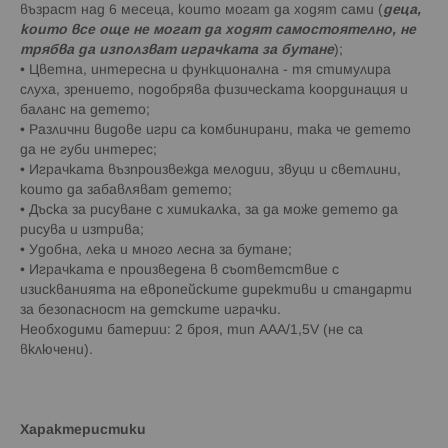
възраст над 6 месеца, които могат да ходят сами (
деца,
които все още не могат да ходят самостоятелно, не
трябва да използват играчката за бутане
);
• Цветна, интересна и функционална - тя стимулира
слуха, зрението, подобрява физическата координация и
баланс на детето;
• Различни видове игри са комбинирани, така че детето
да не губи интерес;
• Играчката възпроизвежда мелодии, звуци и светлини,
които да забавляват детето;
• Дъска за рисуване с химикалка, за да може детето да
рисува и изтрива;
• Удобна, лека и много лесна за бутане;
• Играчката е произведена в съответствие с
изискванията на европейските директиви и стандарти
за безопасност на детските играчки.
Необходими батерии: 2 броя, тип AАА/1,5V (не са
включени).
Характеристики