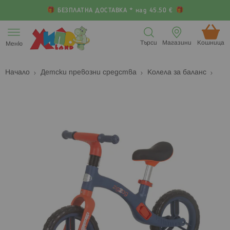
БЕЗПЛАТНА ДОСТАВКА * над 45.50 €
Прескачане
към
Търси
Магазини
Кошница (
Меню
съдържанието
Начало
Детски превозни средства
Колела за баланс
Преминете
П
към
к
края
н
на
н
галерията
г
на
с
изображенията
с