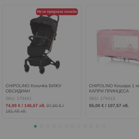
Не се предлага онлайн
CHIPOLINO Количка БИЖУ
CHIPOLINO Кошара 1 н
ОБСИДИАН
КАПРИ ПРИНЦЕСА
SKU:
179441
SKU:
179413
Промо
74,99 €
/
146,67 лв.
97,90 €
/
55,00 €
/
107,57 лв.
цена
191,48 лв.