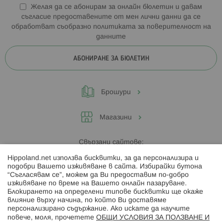
Желая да се абонирам за онлайн бюлетин и давам
съгласие предоставените от мен лични данни да се
обработват съобразно
политиката за поверителност на
данните
АБОНИРАНЕ ЗА БЮЛЕТИН
Брошури
Магазини
Свързани сайтове:
Hippoland.net използва бисквитки, за да персонализира и
Hippoland.ro
подобри Вашето изживяване в сайта. Избирайки бутона
“Съгласявам се”, можем да Ви предоставим по-добро
изживяване по време на Вашето онлайн пазаруване.
Последвайте ни:
Блокирането на определени типове бисквитки ще окаже
влияние върху начина, по който Ви доставяме
персонализирано съдържание. Ако искате да научите
повече, моля, прочетете
ОБЩИ УСЛОВИЯ ЗА ПОЛЗВАНЕ И