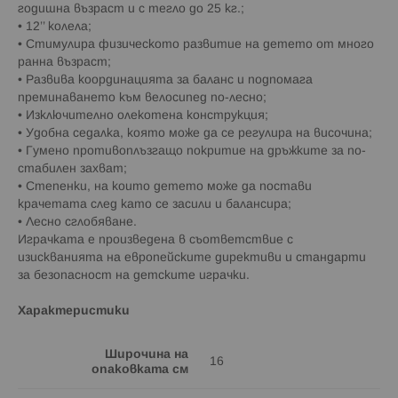
годишна възраст и с тегло до 25 кг.;
• 12’’ колела;
• Стимулира физическото развитие на детето от много
ранна възраст;
• Развива координацията за баланс и подпомага
преминаването към велосипед по-лесно;
• Изключително олекотена конструкция;
• Удобна седалка, която може да се регулира на височина;
• Гумено противоплъзгащо покритие на дръжките за по-
стабилен захват;
• Степенки, на които детето може да постави
крачетата след като се засили и балансира;
• Лесно сглобяване.
Играчката е произведена в съответствие с
изискванията на европейските директиви и стандарти
за безопасност на детските играчки.
Характеристики
Широчина на
16
опаковката см