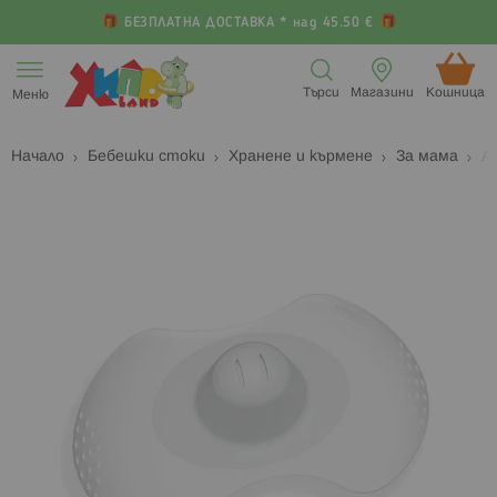
БЕЗПЛАТНА ДОСТАВКА * над 45.50 €
Прескачане
към
Търси
Магазини
Кошница (
Меню
съдържанието
Начало
Бебешки стоки
Хранене и кърмене
За мама
А
Преминете
П
към
к
края
н
на
н
галерията
г
на
с
изображенията
с