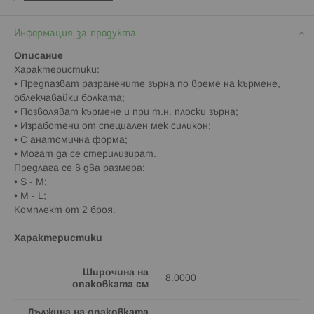
Информация за продукта
Описание
Характеристики:
• Предпазват разранените зърна по време на кърмене,
облекчавайки болката;
• Позволяват кърмене и при т.н. плоски зърна;
• Изработени от специален мек силикон;
• С анатомична форма;
• Могат да се стерилизират.
Предлага се в два размера:
• S - М;
• М - L;
Комплект от 2 броя.
Характеристики
Широчина на
8.0000
опаковката см
Дължина на опаковката