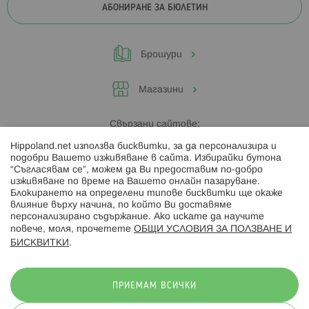
АБОНИРАНЕ ЗА БЮЛЕТИН
Брошури
Магазини
Свързани сайтове:
Hippoland.net използва бисквитки, за да персонализира и
Hippoland.ro
подобри Вашето изживяване в сайта. Избирайки бутона
“Съгласявам се”, можем да Ви предоставим по-добро
изживяване по време на Вашето онлайн пазаруване.
Последвайте ни:
Блокирането на определени типове бисквитки ще окаже
влияние върху начина, по който Ви доставяме
персонализирано съдържание. Ако искате да научите
повече, моля, прочетете
ОБЩИ УСЛОВИЯ ЗА ПОЛЗВАНЕ И
БИСКВИТКИ
.
Начини на плащане:
ПРИЕМАМ ВСИЧКИ