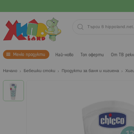
Меню продукти
Най-ново
Топ оферти
От ТВ рек
Начало
Бебешки стоки
Продукти за баня и хигиена
Хиг
Преминете
към
края
на
галерията
на
изображенията