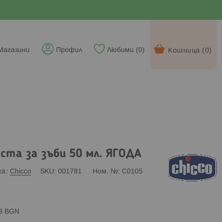
Магазини
Профил
Любими (
0
)
Кошница (
0
)
ста за зъби 50 мл. ЯГОДА
ка
Chicco
SKU
001781
Ном. №
C0105
83 BGN