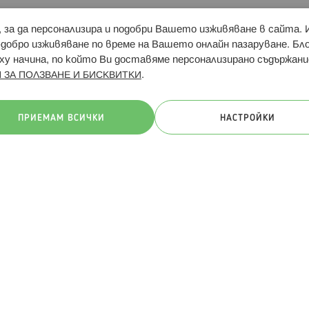
и, за да персонализира и подобри Вашето изживяване в сайта.
Свързани сайтове:
Hippoland.ro
Последвайте
-добро изживяване по време на Вашето онлайн пазаруване. Б
у начина, по който Ви доставяме персонализирано съдържани
.
 ЗА ПОЛЗВАНЕ И БИСКВИТКИ
ачини на плащане:
ПРИЕМАМ ВСИЧКИ
НАСТРОЙКИ
. Всички права запазени
Общи условия
Πолитика за поверителн
Онлайн магазин от