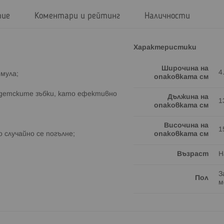
тие
Коментари и рейтинг
Наличности
Характеристики
Широчина на
4
рмула;
опаковката см
 детските зъбки, като ефективно
Дължина на
1
опаковката см
Височина на
1
 случайно се погълне;
опаковката см
Възраст
Н
З
Пол
м