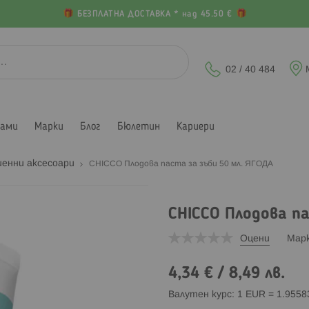
БЕЗПЛАТНА ДОСТАВКА * над 45.50 €
02 / 40 484
лами
Марки
Блог
Бюлетин
Кариери
иенни аксесоари
CHICCO Плодова паста за зъби 50 мл. ЯГОДА
CHICCO Плодова па
Оцени
Мар
4,34 €
/
8,49 лв.
Валутен курс: 1 EUR = 1.955