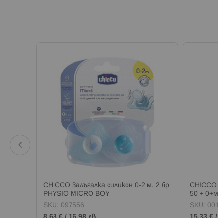
ORANGE
CHICCO Залъгалка силикон 0-2 м. 2 бр
CHICCO 
PHYSIO MICRO BOY
50 + 0+м
SKU:
097556
SKU:
00
8,68 €
/
16,98 лв.
15,33 €