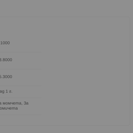
.1000
3.8000
5.3000
ад 1 г.
а момчета, За
омичета