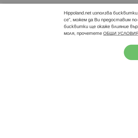
Hippoland.net използва бисквитк
Брошури
Магазини
се”, можем да Ви предоставим по
бисквитки ще окаже влияние върх
моля, прочетете
ОБЩИ УСЛОВИЯ
Н
© 2026 Hippoland.net