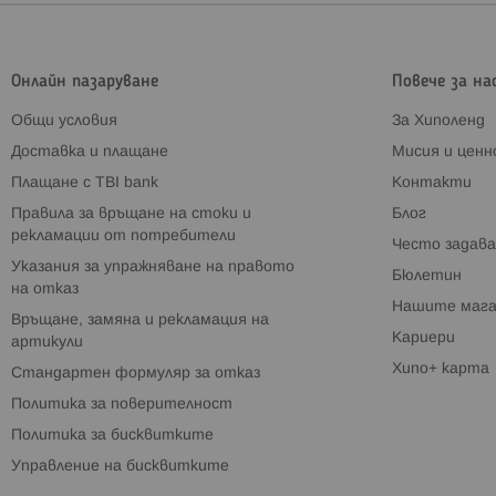
Онлайн пазаруване
Повече за на
Общи условия
За Хиполенд
Доставка и плащане
Мисия и цен
Плащане с TBI bank
Контакти
Правила за връщане на стоки и
Блог
рекламации от потребители
Често задава
Указания за упражняване на правото
Бюлетин
на отказ
Нашите мага
Връщане, замяна и рекламация на
Кариери
артикули
Хипо+ карта
Стандартен формуляр за отказ
Политика за поверителност
Политика за бисквитките
Управление на бисквитките