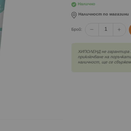
Налично
Наличност по магазини
Брой:
XИПОЛЕНД не гарантира 
приключване на поръчката
наличност, ще се свържем 