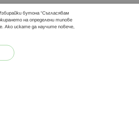
 Избирайки бутона “Съгласявам
 ни:
локирането на определени типове
е. Ако искате да научите повече,
ост
Карта на сайта