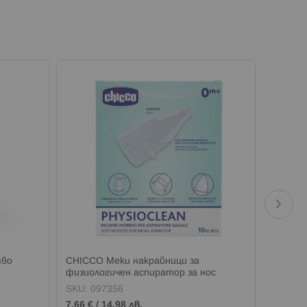
тво
CHICCO Меки накрайници за
CHICCO
физиологичен аспиратор за нос
мече С
SKU:
097356
SKU:
0
7,66 €
/
14,98 лв.
49,59 €