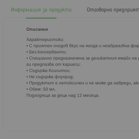
началото
на
Информация за продукта
Отговорно предприя
галерия
със
снимки
Описание
Характеристики:
• С приятен плодов вкус на ягода и неабразивна фо
• Без консерванти;
• Специално предназначена за деликатния емайл на
ги предпазва от кариеси;
• Съдържа Ксилитол;
• Не съдържа флуорид;
• Продуктът е нетоксичен и не може да навреди, ако
• Обем: 50 мл.
Подходяща за деца над 12 месеца.