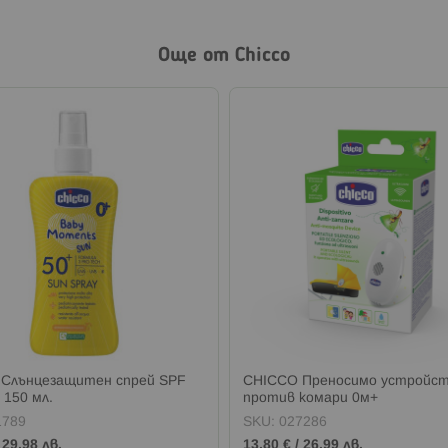
Още от Chicco
Слънцезащитен спрей SPF
CHICCO Преносимо устройс
 150 мл.
против комари 0м+
1789
SKU:
027286
/
29,98 лв.
13,80 €
/
26,99 лв.