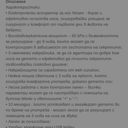
Описание
Характеристики:
• Електрически аспиратор за нос Noseo - бързо и
ефективно почиства носа, осигурявайки усещане за
сигурност и комфорт от първите дни в живота на
бебето;
• Високавсмукателна мощност – 65 kPa с възможността
за регулиране - до 9 нива, които могат да се
контролират в зависимост от гъстотата на секретите;
• 3 сменяеми накрайника, за да се адаптира по-добре към
носа на детето и ефективно да почисти секретите,
позволявайки спокойно дишане;
• Накрайниците са изработени от мек силикон;
• Нежна нощна светлина с 3 нива на яркост, която
осигурява комфортна употреба, докато детето спи;
• Лесна работа с ясен контролен панел – всички
параметри могат да се настройват с помощта на
бутона Меню и светлините "+" и "-";
• 10 мелодии , които успокояват и ангажират детето ви
по време на употреба - могат лесно да се регулират с
помощта на 3 нива на сила на звука;
• Лесен за почистване;
• Удобно зареждане чрез USB кабел.