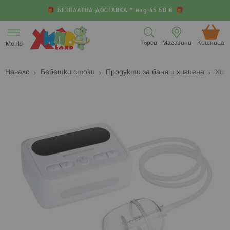
БЕЗПЛАТНА ДОСТАВКА * над 45.50 €
Прескачане
към
Търси
Магазини
Кошница (
Меню
съдържанието
Начало
Бебешки стоки
Продукти за баня и хигиена
Хиг
Преминете
П
към
к
края
н
на
н
галерията
г
на
с
изображенията
с