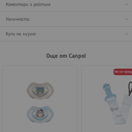
Коментари и рейтинг
Наличности
Купи на лизинг
Още от Canpol
Не се пре