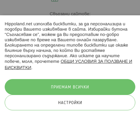
Свързани сайтове:
Hippoland.net използва бисквитки, за да персонализира и
Hippoland.ro
подобри Вашето изживяване в сайта. Избирайки бутона
“Съгласявам се”, можем да Ви предоставим по-добро
изживяване по време на Вашето онлайн пазаруване.
Последвайте ни:
Блокирането на определени типове бисквитки ще окаже
влияние върху начина, по който Ви доставяме
персонализирано съдържание. Ако искате да научите
повече, моля, прочетете
ОБЩИ УСЛОВИЯ ЗА ПОЛЗВАНЕ И
БИСКВИТКИ
.
Начини на плащане:
ПРИЕМАМ ВСИЧКИ
НАСТРОЙКИ
© 2026 Hippoland.net. Всички права запазени
Общи условия
Πолитика за поверителност
Карта на сайта
Онлайн магазин от