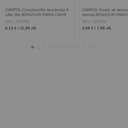
CANPOL Силиконова залъгалка 6-
CANPOL Клипс за залъг
18м 2бр BONJOUR PARIS СИНЯ
лента BONJOUR PARIS
SKU:
135909
SKU:
135925
6,13 €
/
11,99 лв.
4,08 €
/
7,98 лв.