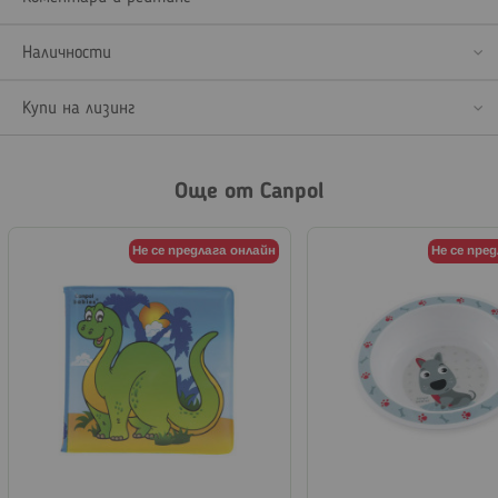
Наличности
Купи на лизинг
Още от Canpol
Не се предлага онлайн
Не се пре