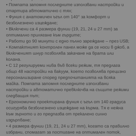
• Помпата запомня последните използвани настройки и
стартира автоматично с тях;
• Фуния с анатомичен ъгъл от 140° за комфорт и
безболезнено изцеждане;
• Включени са 4 размера фунии (19, 21, 24 и 27 mm) за
оптимално прилягане към гърдите;
• Работи до 90 минути с едно пълно зареждане – през USB;
• Компактният контролен панел може да се носи в джоб, а
включеният шнур позволява закачане на врата или
колана.
• С 12 регулируеми нива във всеки режим, тя предлага
общо 48 настройки на вакуум, което позволява прецизно
персонализиране според предпочитанията на всяка
майка. Помпата запомня последните използвани
настройки и автоматично превключва на същите режими
следващия път;
• Ергономично проектирана фуния с ъгъл от 140 градуса
осигурява безболезнено изцеждане на кърма. Тя е нежна
към зърното и го предпазва от прекалено силно
издърпване;
• 4 размера фунии (19, 21, 24 и 27 mm), когато са правилно
избрани, спомагат за постигане на оптимален поток,