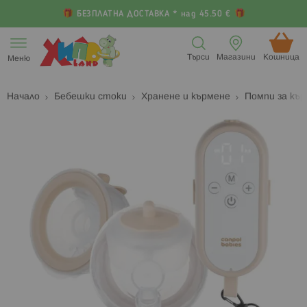
БЕЗПЛАТНА ДОСТАВКА * над 45.50 €
Прескачане
към
Търси
Магазини
Кошница (
Меню
съдържанието
Начало
Бебешки стоки
Хранене и кърмене
Помпи за къ
Преминете
П
към
к
края
н
на
н
галерията
г
на
с
изображенията
с