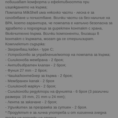
повишават комфорта и ефективността при
изцеждането на кърма;
Помпата MilkShell има няколко части - лесна е за
сглобяване и почистване. Всички части са без наличие на
BPA, което гарантира, че помпата е напълно безопасна за
здравето и подходяща за директен контакт с храна,
включително кърма. Всички компоненти, влизащи в
контакт с кърмата, могат да се стерилизират.
Комплектът съдържа:
- Захранващ кабел - type C;
- Устройство за управление/мотор на помпата за кърма;
- Силиконова мембрана - 2 броя;
- Антивъзвратен клапан - 2 броя;
- Фуния 27 mm - 2 броя;
- Чашка/контейнер за кърма - 2 броя;
- Мембранен капак - 2 броя
- Силиконов маркуч - 2 броя;
- Силиконови редуктори на фунията - 6 броя (3 различни
размера: 19 mm, 21 mm и 24 mm);
- Лента за закачане - 2 броя;
- Удължител за презрамка за сутиен - 2 броя.
* Продуктът е за лична употреба и от хигиенна гледна