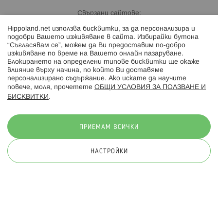
Свързани сайтове:
Hippoland.net използва бисквитки, за да персонализира и
Hippoland.ro
подобри Вашето изживяване в сайта. Избирайки бутона
“Съгласявам се”, можем да Ви предоставим по-добро
изживяване по време на Вашето онлайн пазаруване.
Последвайте ни:
Блокирането на определени типове бисквитки ще окаже
влияние върху начина, по който Ви доставяме
персонализирано съдържание. Ако искате да научите
повече, моля, прочетете
ОБЩИ УСЛОВИЯ ЗА ПОЛЗВАНЕ И
БИСКВИТКИ
.
Начини на плащане:
ПРИЕМАМ ВСИЧКИ
НАСТРОЙКИ
© 2026 Hippoland.net. Всички права запазени
Общи условия
Πолитика за поверителност
Карта на сайта
Онлайн магазин от