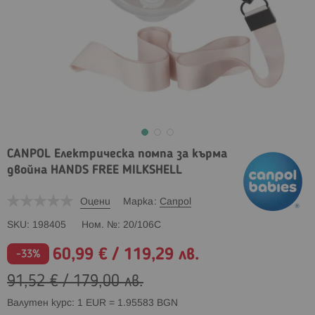
CANPOL Електрическа помпа за кърма
двойна HANDS FREE MILKSHELL
Оцени
Марка
Canpol
SKU
198405
Ном. №
20/106C
60,99 €
/
119,29 лв.
Промо
-33%
цена
91,52 €
/
179,00 лв.
Валутен курс: 1 EUR = 1.95583 BGN