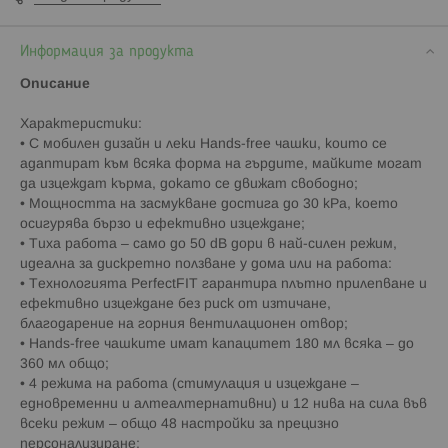
Информация за продукта
Описание
Характеристики:
• С мобилен дизайн и леки Hands-free чашки, които се
адаптират към всяка форма на гърдите, майките могат
да изцеждат кърма, докато се движат свободно;
• Мощността на засмукване достига до 30 kPa, което
осигурява бързо и ефективно изцеждане;
• Тиха работа – само до 50 dB дори в най-силен режим,
идеална за дискретно ползване у дома или на работа:
• Технологията PerfectFIT гарантира плътно прилепване и
ефективно изцеждане без риск от изтичане,
благодарение на горния вентилационен отвор;
• Hands-free чашките имат капацитет 180 мл всяка – до
360 мл общо;
• 4 режима на работа (стимулация и изцеждане –
едновременни и алтеалтернативни) и 12 нива на сила във
всеки режим – общо 48 настройки за прецизно
персонализиране;