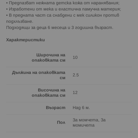
• Предпазват нежната детска кожа от наранявания;
• Изработени от мека и еластична памучна материя;
• В предната част са снабдени с мек силикон против
подхлъзване.
Подходящи за деца 6 месеца и 3 годишна възраст.
Характеристики
Широчина на
10
опаковката см
Дължина на опаковката
2.5
см
Височина на
12
опаковката см
Възраст
Над 6 м.
За момчета, За
Пол
момичета