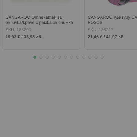
CANGAROO Отпечатък за
CANGAROO Кенгуру C
ръчичка/краче с рамка за снимка
РОЗОВ
MY PRINT БЯЛ
SKU:
188200
SKU:
188217
19,93 €
/
38,98 лв.
21,46 €
/
41,97 лв.