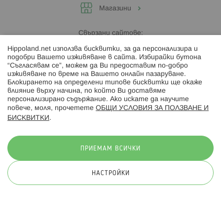
Магазини
Свързани сайтове:
Hippoland.net използва бисквитки, за да персонализира и
Hippoland.ro
подобри Вашето изживяване в сайта. Избирайки бутона
“Съгласявам се”, можем да Ви предоставим по-добро
изживяване по време на Вашето онлайн пазаруване.
Последвайте ни:
Блокирането на определени типове бисквитки ще окаже
влияние върху начина, по който Ви доставяме
персонализирано съдържание. Ако искате да научите
повече, моля, прочетете
ОБЩИ УСЛОВИЯ ЗА ПОЛЗВАНЕ И
БИСКВИТКИ
.
Начини на плащане:
ПРИЕМАМ ВСИЧКИ
НАСТРОЙКИ
© 2026 Hippoland.net. Всички права запазени
Общи условия
Πолитика за поверителност
Карта на сайта
Онлайн магазин от