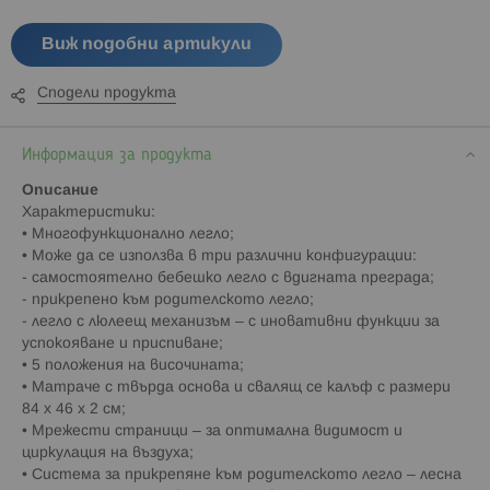
Виж подобни артикули
Сподели продукта
Информация за продукта
Описание
Характеристики:
• Многофункционално легло;
• Може да се използва в три различни конфигурации:
- самостоятелно бебешко легло с вдигната преграда;
- прикрепено към родителското легло;
- легло с люлеещ механизъм – с иновативни функции за
успокояване и приспиване;
• 5 положения на височината;
• Матраче с твърда основа и свалящ се калъф с размери
84 х 46 х 2 см;
• Мрежести страници – за оптимална видимост и
циркулация на въздуха;
• Система за прикрепяне към родителското легло – лесна