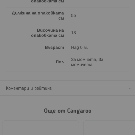
опаковката см
Дължина на опаковката
55
см
Височина на
18
опаковката см
Възраст
Над 0 м.
За момчета, За
Пол
момичета
Коментари и рейтинг
Още от Cangaroo