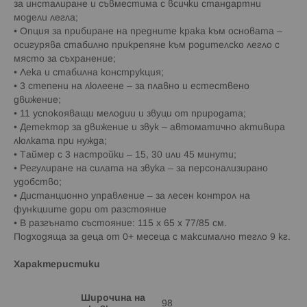
за инсталиране и съвместима с всички стандартни
модели легла;
• Опция за прибиране на предните крака към основата –
осигурява стабилно прикрепяне към родителско легло с
място за съхранение;
• Лека и стабилна конструкция;
• 3 степени на люлеене – за плавно и естествено
движение;
• 11 успокояващи мелодии и звуци от природата;
• Детектор за движение и звук – автоматично активира
люлката при нужда;
• Таймер с 3 настройки – 15, 30 или 45 минути;
• Регулиране на силата на звука – за персонализирано
удобство;
• Дистанционно управление – за лесен контрол на
функциите дори от разстояние
• В разгънато състояние: 115 x 65 x 77/85 см.
Подходяща за деца от 0+ месеца с максимално тегло 9 кг.
Характеристики
Широчина на
98