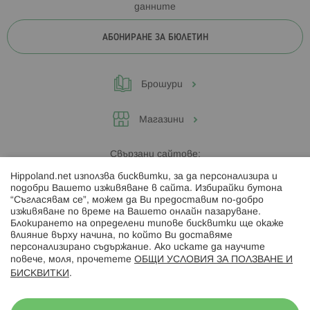
данните
АБОНИРАНЕ ЗА БЮЛЕТИН
Брошури
Магазини
Свързани сайтове:
Hippoland.net използва бисквитки, за да персонализира и
Hippoland.ro
подобри Вашето изживяване в сайта. Избирайки бутона
“Съгласявам се”, можем да Ви предоставим по-добро
изживяване по време на Вашето онлайн пазаруване.
Последвайте ни:
Блокирането на определени типове бисквитки ще окаже
влияние върху начина, по който Ви доставяме
персонализирано съдържание. Ако искате да научите
повече, моля, прочетете
ОБЩИ УСЛОВИЯ ЗА ПОЛЗВАНЕ И
БИСКВИТКИ
.
Начини на плащане: