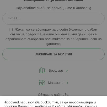
Абонирайте се за онлайн бюлетин
Научавайте първи за промоциите в Хиполенд
Желая да се абонирам за онлайн бюлетин и давам
съгласие предоставените от мен лични данни да се
обработват съобразно
политиката за поверителност на
данните
АБОНИРАНЕ ЗА БЮЛЕТИН
Брошури
Магазини
Свързани сайтове:
Hippoland.net използва бисквитки, за да персонализира и
Hippoland.ro
подобри Вашето изживяване в сайта. Избирайки бутона