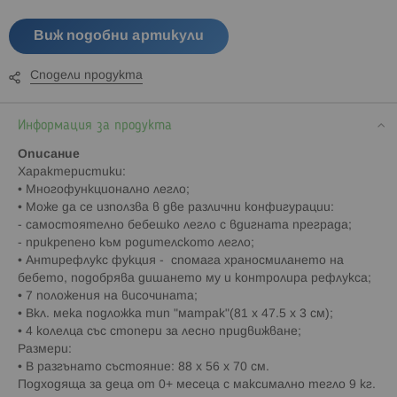
Виж подобни артикули
Сподели продукта
Информация за продукта
Описание
Характеристики:
• Многофункционално легло;
• Може да се използва в две различни конфигурации:
- самостоятелно бебешко легло с вдигната преграда;
- прикрепено към родителското легло;
• Антирефлукс фукция - спомага храносмилането на
бебето, подобрява дишането му и контролира рефлукса;
• 7 положения на височината;
• Вкл. мека подложка тип "матрак"(81 х 47.5 х 3 см);
• 4 колелца със стопери за лесно придвижване;
Размери:
• В разгънато състояние: 88 x 56 x 70 см.
Подходяща за деца от 0+ месеца с максимално тегло 9 кг.