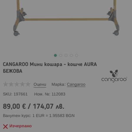
CANGAROO Мини кошара - кошче AURA
БЕЖОВА
Оцени
Марка
Cangaroo
SKU
197661
Ном. №
112083
89,00 €
/
174,07 лв.
Валутен курс: 1 EUR = 1.95583 BGN
Изчерпано