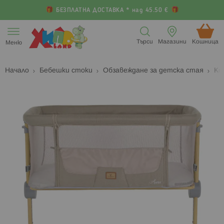
БЕЗПЛАТНА ДОСТАВКА * над 45.50 €
Прескачане
към
Търси
Магазини
Кошница (
Меню
съдържанието
Начало
Бебешки стоки
Обзавеждане за детска стая
Ко
Преминете
П
към
к
края
н
на
н
галерията
г
на
с
изображенията
с