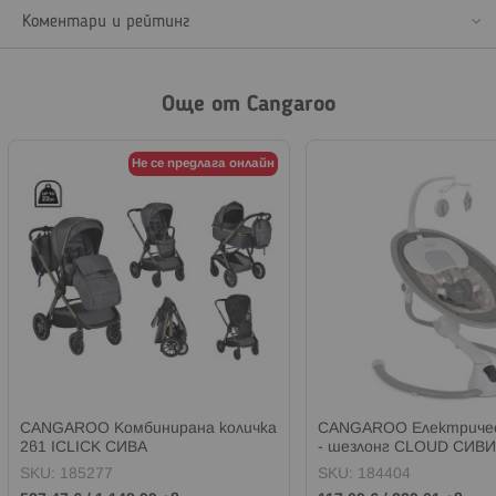
Коментари и рейтинг
Още от Cangaroo
Не се предлага онлайн
CANGAROO Комбинирана количка
CANGAROO Електричес
2в1 ICLICK СИВА
- шезлонг CLOUD СИВ
SKU:
185277
SKU:
184404