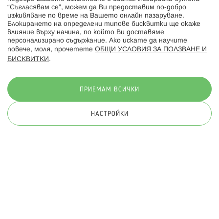
“Съгласявам се”, можем да Ви предоставим по-добро
изживяване по време на Вашето онлайн пазаруване.
Последвайте ни:
Блокирането на определени типове бисквитки ще окаже
влияние върху начина, по който Ви доставяме
персонализирано съдържание. Ако искате да научите
повече, моля, прочетете
ОБЩИ УСЛОВИЯ ЗА ПОЛЗВАНЕ И
БИСКВИТКИ
.
Начини на плащане:
ПРИЕМАМ ВСИЧКИ
НАСТРОЙКИ
© 2026 Hippoland.net. Всички права запазени
Общи условия
Πолитика за поверителност
Карта на сайта
Онлайн магазин от