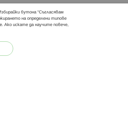
 Избирайки бутона “Съгласявам
 ни:
локирането на определени типове
е. Ако искате да научите повече,
ост
Карта на сайта