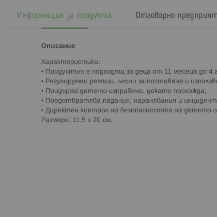
началото
на
Информация за продукта
Отговорно предприя
галерия
със
снимки
Описание
Характеристики:
• Продуктът е подходящ за деца от 11 месеца до 4 
• Регулируеми ремъци, лесни за поставяне и използв
• Придържа детето изправено, докато прохожда;
• Предотвратява падания, наранявания и инцидент
• Директен контрол на безопасността на детето 
Размери: 11,5 x 20 см.