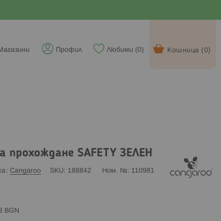
Магазини
Профил
Любими (
0
)
Кошница (
0
)
а прохождане SAFETY ЗЕЛЕН
ка
Cangaroo
SKU
188842
Ном. №
110981
83 BGN