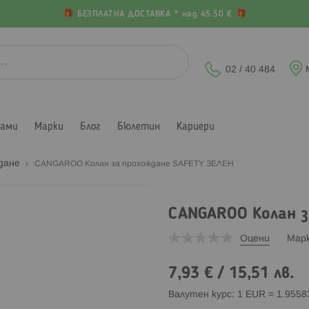
БЕЗПЛАТНА ДОСТАВКА * над 45.50 €
02 / 40 484
лами
Марки
Блог
Бюлетин
Кариери
ждане
CANGAROO Колан за прохождане SAFETY ЗЕЛЕН
CANGAROO Колан з
Оцени
Мар
7,93 €
/
15,51 лв.
Валутен курс: 1 EUR = 1.955