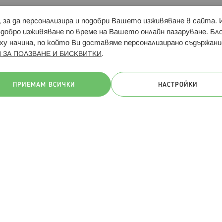
и, за да персонализира и подобри Вашето изживяване в сайта.
Свързани сайтове:
Hippoland.ro
Последвайте
-добро изживяване по време на Вашето онлайн пазаруване. Б
у начина, по който Ви доставяме персонализирано съдържани
.
 ЗА ПОЛЗВАНЕ И БИСКВИТКИ
ачини на плащане:
ПРИЕМАМ ВСИЧКИ
НАСТРОЙКИ
. Всички права запазени
Общи условия
Πолитика за поверителн
Онлайн магазин от