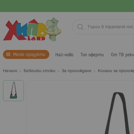
Меню продукти
Най-ново
Топ оферти
От ТВ рек
Начало
Бебешки стоки
За прохождане
Колани за прохо
Преминете
към
края
на
галерията
на
изображенията