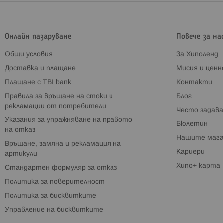
Онлайн пазаруване
Повече за на
Общи условия
За Хиполенд
Доставка и плащане
Мисия и цен
Плащане с TBI bank
Контакти
Правила за връщане на стоки и
Блог
рекламации от потребители
Често задава
Указания за упражняване на правото
Бюлетин
на отказ
Нашите мага
Връщане, замяна и рекламация на
Кариери
артикули
Хипо+ карта
Стандартен формуляр за отказ
Политика за поверителност
Политика за бисквитките
Управление на бисквитките