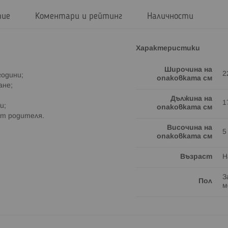
тие
Коментари и рейтинг
Наличности
Характеристики
Широчина на
2
години;
опаковката см
ане;
Дължина на
1
и;
опаковката см
от родителя.
Височина на
5
опаковката см
Възраст
Н
З
Пол
м