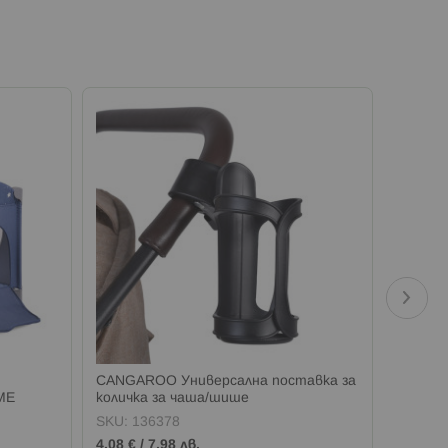
CANGAROO Универсална поставка за
CANGAR
ME
количка за чаша/шише
падаща
SKU:
136378
SKU:
1
4,08 €
/
7,98 лв.
89,00 €