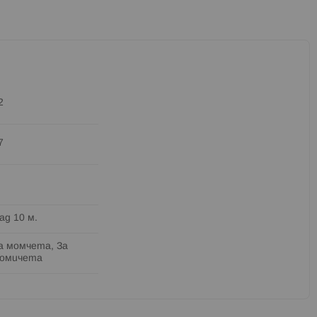
2
7
ад 10 м.
а момчета, За
омичета