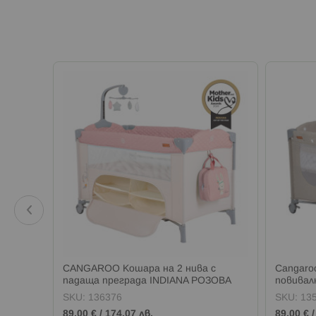
CANGAROO Кошара на 2 нива с
Cangaro
ME СИВ
падаща преграда INDIANA РОЗОВА
повивал
UPON A
SKU:
136376
SKU:
13
89,00 €
/
174,07 лв.
89,00 €