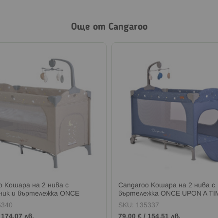
Още от Cangaroo
o Кошара на 2 нивa с
Cangaroo Кошара на 2 нивa с
ник и въртележка ONCE
въртележка ONCE UPON A TI
 TIME БЕЖОВА
ДЪНКОВ
5340
SKU:
135337
/
174,07 лв.
79,00 €
/
154,51 лв.