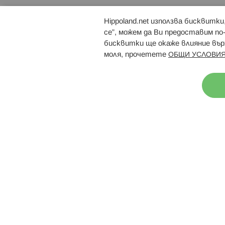
Hippoland.net използва бисквитк
Брошури
Магазини
се”, можем да Ви предоставим по
бисквитки ще окаже влияние върх
моля, прочетете
ОБЩИ УСЛОВИЯ
Н
© 2026 Hippoland.net