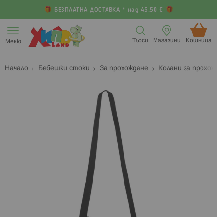
БЕЗПЛАТНА ДОСТАВКА * над 45.50 €
Прескачане
към
Търси
Магазини
Кошница (
Меню
съдържанието
Начало
Бебешки стоки
За прохождане
Колани за прохо
Преминете
П
към
к
края
н
на
н
галерията
г
на
с
изображенията
с