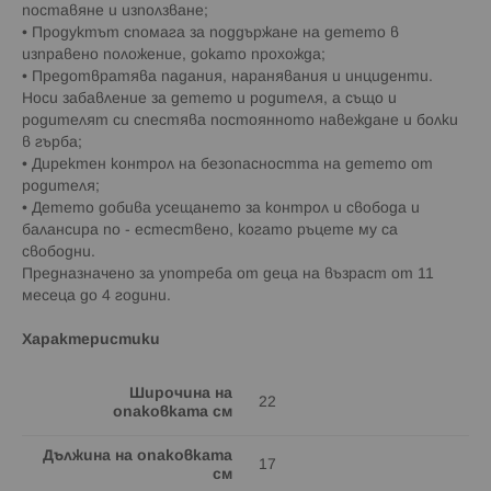
поставяне и използване;
• Продуктът спомага за поддържане на детето в
изправено положение, докато прохожда;
• Предотвратява падания, наранявания и инциденти.
Носи забавление за детето и родителя, а също и
родителят си спестява постоянното навеждане и болки
в гърба;
• Директен контрол на безопасността на детето от
родителя;
• Детето добива усещането за контрол и свобода и
балансира по - естествено, когато ръцете му са
свободни.
Предназначено за употреба от деца на възраст от 11
месеца до 4 години.
Характеристики
Широчина на
22
опаковката см
Дължина на опаковката
17
см