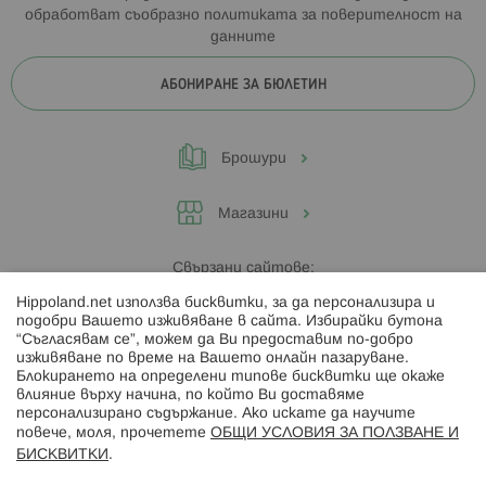
обработват съобразно
политиката за поверителност на
данните
АБОНИРАНЕ ЗА БЮЛЕТИН
Брошури
Магазини
Свързани сайтове:
Hippoland.net използва бисквитки, за да персонализира и
Hippoland.ro
подобри Вашето изживяване в сайта. Избирайки бутона
“Съгласявам се”, можем да Ви предоставим по-добро
изживяване по време на Вашето онлайн пазаруване.
Последвайте ни:
Блокирането на определени типове бисквитки ще окаже
влияние върху начина, по който Ви доставяме
персонализирано съдържание. Ако искате да научите
повече, моля, прочетете
ОБЩИ УСЛОВИЯ ЗА ПОЛЗВАНЕ И
БИСКВИТКИ
.
Начини на плащане: