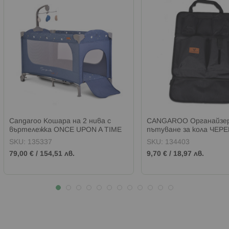
Cangaroo Кошара на 2 нивa с
CANGAROO Органайзер
въртележка ONCE UPON A TIME
пътуване за кола ЧЕР
ДЪНКОВ
SKU:
135337
SKU:
134403
79,00 €
/
154,51 лв.
9,70 €
/
18,97 лв.