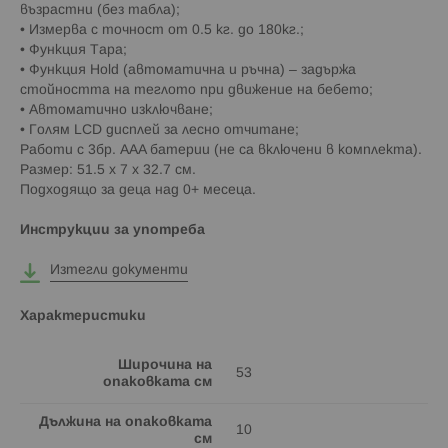
възрастни (без табла);
• Измерва с точност от 0.5 кг. до 180кг.;
• Функция Тара;
• Функция Hold (автоматична и ръчна) – задържа
стойността на теглото при движение на бебето;
• Автоматично изключване;
• Голям LCD дисплей за лесно отчитане;
Работи с 3бр. AAA батерии (не са включени в комплекта).
Размер: 51.5 x 7 x 32.7 см.
Подходящо за деца над 0+ месеца.
Инструкции за употреба
Изтегли документи
Характеристики
Широчина на
53
опаковката см
Дължина на опаковката
10
см