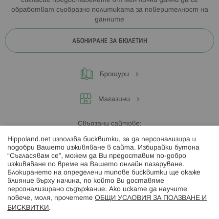
съгласие предоставените от мен лични данни да се
обработват съобразно
политиката за поверителност на
данните
АБОНИРАНЕ ЗА БЮЛЕТИН
Брошури
Магазини
Свързани сайтове:
Hippoland.net използва бисквитки, за да персонализира и
Hippoland.ro
подобри Вашето изживяване в сайта. Избирайки бутона
“Съгласявам се”, можем да Ви предоставим по-добро
изживяване по време на Вашето онлайн пазаруване.
Последвайте ни:
Блокирането на определени типове бисквитки ще окаже
влияние върху начина, по който Ви доставяме
персонализирано съдържание. Ако искате да научите
повече, моля, прочетете
ОБЩИ УСЛОВИЯ ЗА ПОЛЗВАНЕ И
БИСКВИТКИ
.
Начини на плащане: