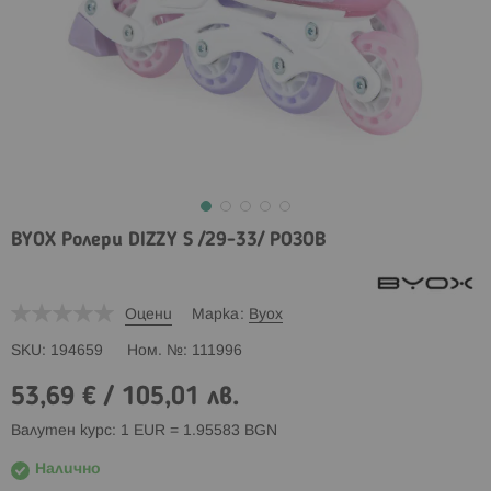
BYOX Ролери DIZZY S /29-33/ РОЗОВ
Оцени
Марка
Byox
SKU
194659
Ном. №
111996
53,69 €
/
105,01 лв.
Валутен курс: 1 EUR = 1.95583 BGN
Налично