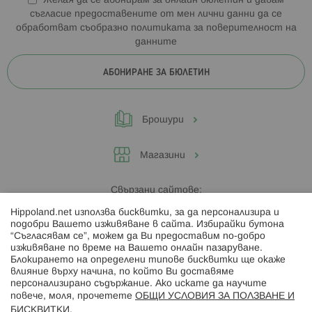
Желая да се абонирам за онлайн бюлетин и давам
съгласие предоставените от мен лични данни да се
обработват съобразно
политиката за поверителност на
данните
АБОНИРАНЕ ЗА БЮЛЕТИН
Брошури
Магазини
Свързани сайтове:
Hippoland.net използва бисквитки, за да персонализира и
Hippoland.ro
подобри Вашето изживяване в сайта. Избирайки бутона
“Съгласявам се”, можем да Ви предоставим по-добро
изживяване по време на Вашето онлайн пазаруване.
Последвайте ни:
Блокирането на определени типове бисквитки ще окаже
влияние върху начина, по който Ви доставяме
персонализирано съдържание. Ако искате да научите
повече, моля, прочетете
ОБЩИ УСЛОВИЯ ЗА ПОЛЗВАНЕ И
БИСКВИТКИ
.