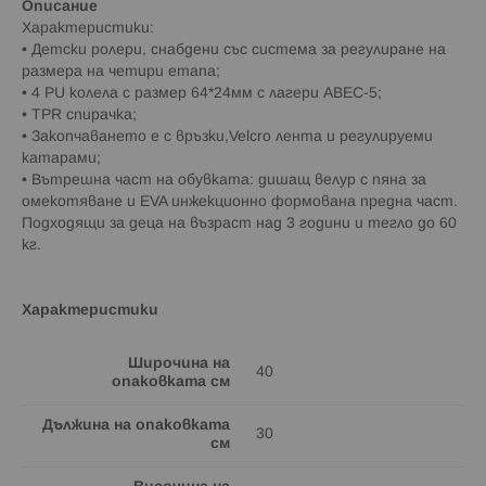
Описание
Характеристики:
• Детски ролери, снабдени със система за регулиране на
размера на четири етапа;
• 4 PU колела с размер 64*24мм с лагери ABEC-5;
• TPR спирачка;
• Закопчаването е с връзки,Velcro лента и регулируеми
катарами;
• Вътрешна част на обувката: дишащ велур с пяна за
омекотяване и EVA инжекционно формована предна част.
Подходящи за деца на възраст над 3 години и тегло до 60
кг.
Характеристики
Широчина на
40
опаковката см
Дължина на опаковката
30
см