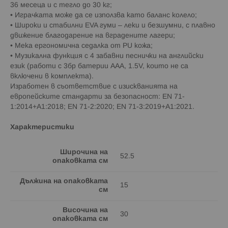
36 месеца и с тегло до 30 кг;
• Играчката може да се използва като баланс колело;
• Широки и стабилни EVA гуми – леки и безшумни, с плавно
движение благодарение на вградените лагери;
• Мека ергономична седалка от PU кожа;
• Музикална функция с 4 забавни песнички на английски
език (работи с 3бр батерии AAA, 1.5V, които не са
включени в комплекта).
Изработен в съответствие с изискванията на
европейските стандарти за безопасност: EN 71-
1:2014+A1:2018; EN 71-2:2020; EN 71-3:2019+A1:2021.
Характеристики
Широчина на
52.5
опаковката см
Дължина на опаковката
15
см
Височина на
30
опаковката см