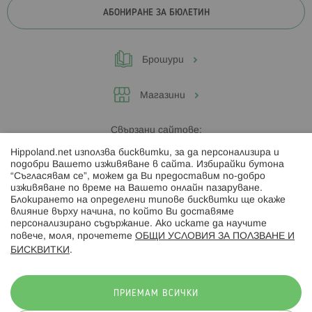
АБОНИРАНЕ ЗА БЮЛЕТИН
Брошури
Магазини
Свързани сайтове:
Hippoland.net използва бисквитки, за да персонализира и
Hippoland.ro
подобри Вашето изживяване в сайта. Избирайки бутона
“Съгласявам се”, можем да Ви предоставим по-добро
изживяване по време на Вашето онлайн пазаруване.
Последвайте ни:
Блокирането на определени типове бисквитки ще окаже
влияние върху начина, по който Ви доставяме
персонализирано съдържание. Ако искате да научите
повече, моля, прочетете
ОБЩИ УСЛОВИЯ ЗА ПОЛЗВАНЕ И
БИСКВИТКИ
.
Начини на плащане:
ПРИЕМАМ ВСИЧКИ