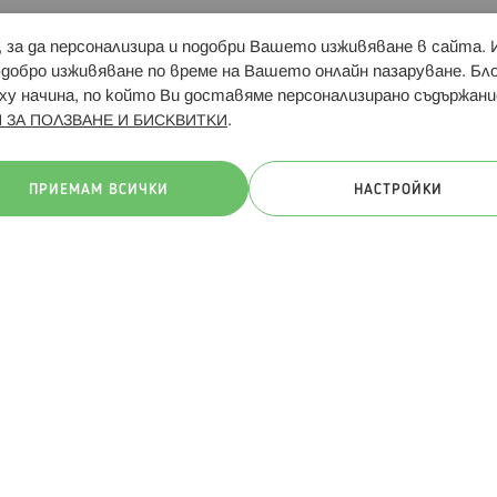
и, за да персонализира и подобри Вашето изживяване в сайта.
Свързани сайтове:
Hippoland.ro
Последвайте
-добро изживяване по време на Вашето онлайн пазаруване. Б
у начина, по който Ви доставяме персонализирано съдържани
.
 ЗА ПОЛЗВАНЕ И БИСКВИТКИ
ачини на плащане:
ПРИЕМАМ ВСИЧКИ
НАСТРОЙКИ
. Всички права запазени
Общи условия
Πолитика за поверителн
Онлайн магазин от