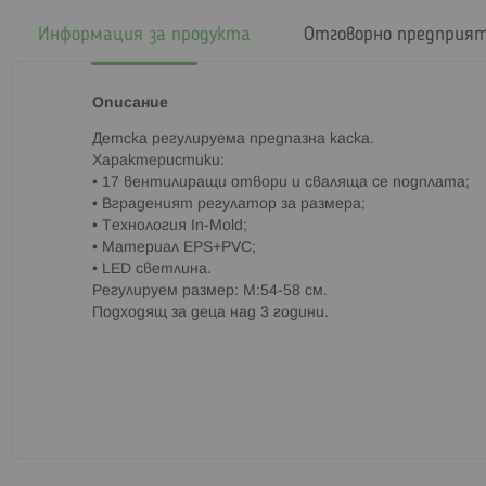
началото
на
Информация за продукта
Отговорно предприя
галерия
със
снимки
Описание
Детска регулируема предпазна каска.
Характеристики:
• 17 вентилиращи отвори и сваляща се подплата;
• Вграденият регулатор за размера;
• Технология In-Mold;
• Материал EPS+PVC;
• LED светлина.
Регулируем размер: M:54-58 см.
Подходящ за деца над 3 години.