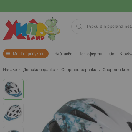
Меню продукти
Най-ново
Топ оферти
От ТВ рек
Начало
Детски играчки
Спортни играчки
Спортни комп
Преминете
към
края
на
галерията
на
изображенията