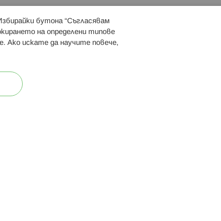
 Избирайки бутона “Съгласявам
 ни:
локирането на определени типове
е. Ако искате да научите повече,
ост
Карта на сайта