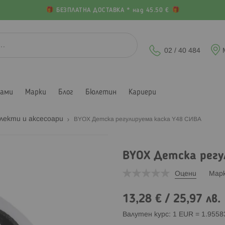
БЕЗПЛАТНА ДОСТАВКА * над 45.50 €
02 / 40 484
лами
Марки
Блог
Бюлетин
Кариери
лекти и аксесоари
BYOX Детска регулируема каска Y48 СИВА
BYOX Детска регу
Оцени
Мар
13,28 €
/
25,97 лв.
Валутен курс: 1 EUR = 1.955