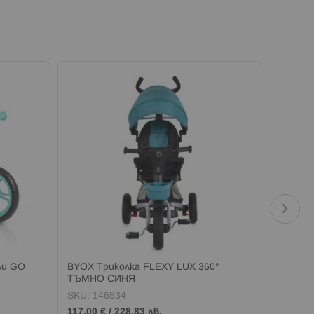
ли GO
BYOX Триколка FLEXY LUX 360°
BYOX Б
ТЪМНО СИНЯ
РОЗОВ
SKU:
146534
SKU:
1
117,00 €
/
228,83 лв.
80,27 €