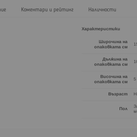
тие
Коментари и рейтинг
Наличности
Характеристики
Широчина на
1
опаковката см
Дължина на
1
опаковката см
Височина на
5
опаковката см
Възраст
Н
З
Пол
м