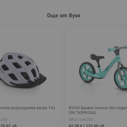
Още от Byox
тска регулируема каска Y41
BYOX Баланс колело без педа
ON ТЮРКОАЗ
4130
SKU:
144153
/
25,97 лв.
62,38 €
/
122,00 лв.