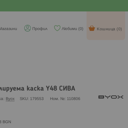
Магазини
Профил
Любими (
0
)
Кошница (
0
)
лируема каска Y48 СИВА
ка
Byox
SKU
179553
Ном. №
110806
83 BGN