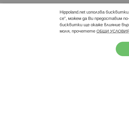
Hippoland.net използва бисквитк
Брошури
Магазини
се”, можем да Ви предоставим по
бисквитки ще окаже влияние върх
моля, прочетете
ОБЩИ УСЛОВИЯ
Н
© 2026 Hippoland.net