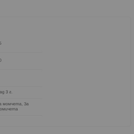
5
0
ад 3 г.
а момчета, За
омичета