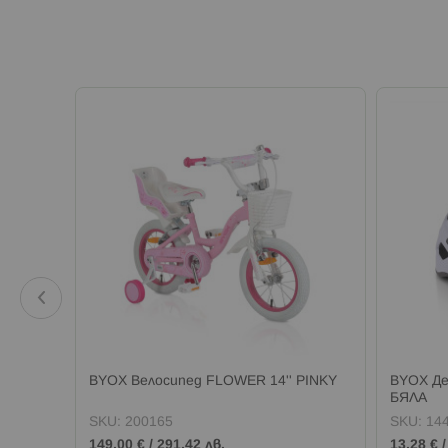
ка Y41
BYOX Велосипед FLOWER 14'' PINKY
BYOX Де
БЯЛА
SKU:
200165
SKU:
14
149,00 €
/
291,42 лв.
13,28 €