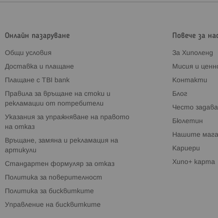
Онлайн пазаруване
Повече за на
Общи условия
За Хиполенд
Доставка и плащане
Мисия и цен
Плащане с TBI bank
Контакти
Правила за връщане на стоки и
Блог
рекламации от потребители
Често задава
Указания за упражняване на правото
Бюлетин
на отказ
Нашите мага
Връщане, замяна и рекламация на
Кариери
артикули
Хипо+ карта
Стандартен формуляр за отказ
Политика за поверителност
Политика за бисквитките
Управление на бисквитките