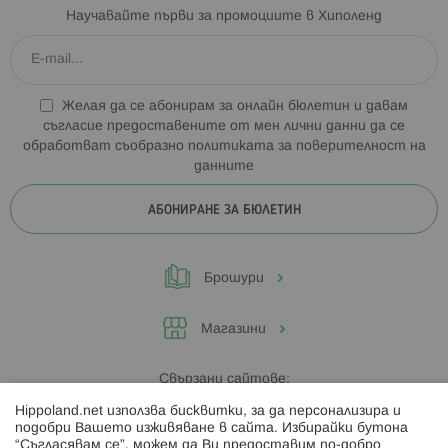
Научавайте първи за промоциите в Хиполенд
Желая да се абонирам за онлайн бюлетин и давам
съгласие предоставените от мен лични данни да се
обработват съобразно
политиката за поверителност на
данните
АБОНИРАНЕ ЗА БЮЛЕТИН
Брошури
Магазини
Свързани сайтове:
Hippoland.net използва бисквитки, за да персонализира и
Hippoland.ro
подобри Вашето изживяване в сайта. Избирайки бутона
“Съгласявам се”, можем да Ви предоставим по-добро