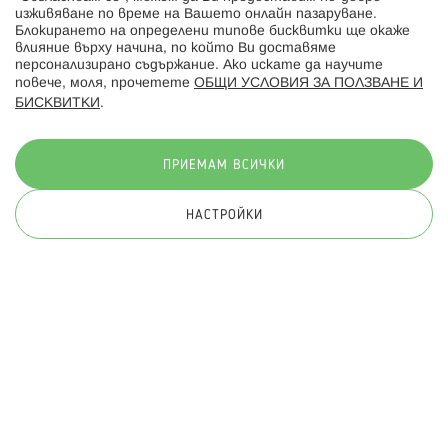
изживяване по време на Вашето онлайн пазаруване.
Последвайте ни:
Блокирането на определени типове бисквитки ще окаже
влияние върху начина, по който Ви доставяме
персонализирано съдържание. Ако искате да научите
повече, моля, прочетете
ОБЩИ УСЛОВИЯ ЗА ПОЛЗВАНЕ И
БИСКВИТКИ
.
Начини на плащане:
ПРИЕМАМ ВСИЧКИ
НАСТРОЙКИ
© 2026 Hippoland.net. Всички права запазени
Общи условия
Πолитика за поверителност
Карта на сайта
Онлайн магазин от