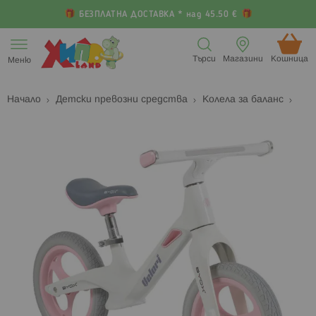
БЕЗПЛАТНА ДОСТАВКА * над 45.50 €
Прескачане
към
Търси
Магазини
Кошница (
Меню
съдържанието
Начало
Детски превозни средства
Колела за баланс
Преминете
П
към
к
края
н
на
н
галерията
г
на
с
изображенията
с