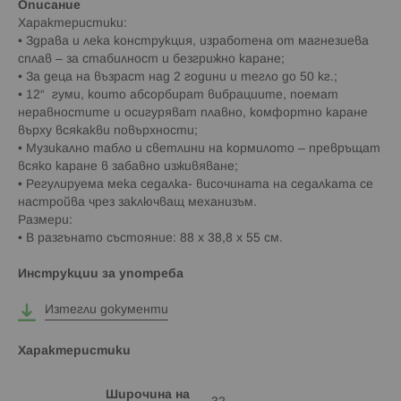
Описание
Характеристики:
• Здрава и лека конструкция, изработена от магнезиева
сплав – за стабилност и безгрижно каране;
• За деца на възраст над 2 години и тегло до 50 кг.;
• 12“ гуми, които абсорбират вибрациите, поемат
неравностите и осигуряват плавно, комфортно каране
върху всякакви повърхности;
• Музикално табло и светлини на кормилото – превръщат
всяко каране в забавно изживяване;
• Регулируема мека седалка- височината на седалката се
настройва чрез заключващ механизъм.
Размери:
• В разгънато състояние: 88 x 38,8 x 55 см.
Инструкции за употреба
Изтегли документи
Характеристики
Широчина на