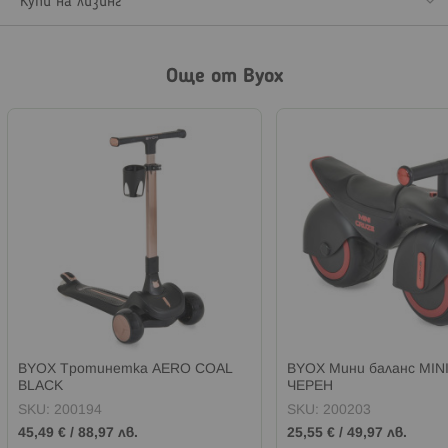
Купи на лизинг
Още от Byox
BYOX Тротинетка AERO COAL
BYOX Мини баланс MIN
BLACK
ЧЕРЕН
SKU:
200194
SKU:
200203
45,49 €
/
88,97 лв.
25,55 €
/
49,97 лв.