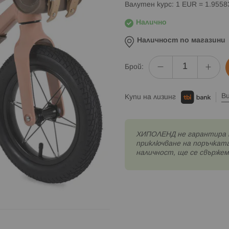
Валутен курс: 1 EUR = 1.955
Налично
Наличност по магазини
Брой:
В
Купи на лизинг
XИПОЛЕНД не гарантира 
приключване на поръчката
наличност, ще се свържем 