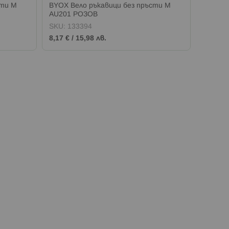
сти M
BYOX Вело ръкавици без пръсти M
BYOX В
AU201 РОЗОВ
AU201
SKU:
133394
SKU:
1
8,17 €
/
15,98 лв.
8,17 €