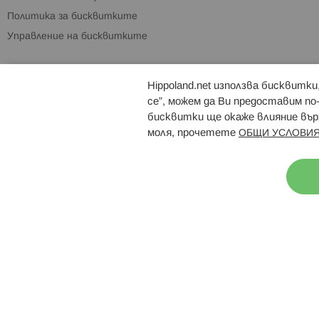
Политика за бисквитките
Управление на бисквитките
Hippoland.net използва бисквитк
Брошури
Магазини
се”, можем да Ви предоставим по
бисквитки ще окаже влияние върх
моля, прочетете
ОБЩИ УСЛОВИЯ
Н
© 2026 Hippoland.net