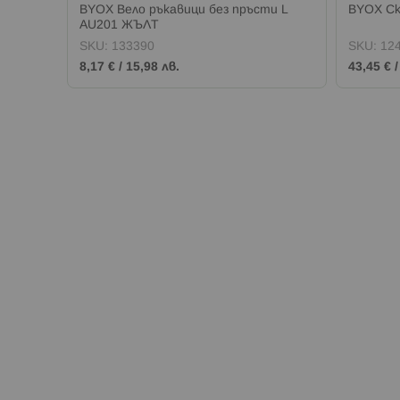
L М 34
BYOX Вело ръкавици без пръсти L
BYOX С
AU201 ЖЪЛТ
SKU:
133390
SKU:
12
8,17 €
/
15,98 лв.
43,45 €