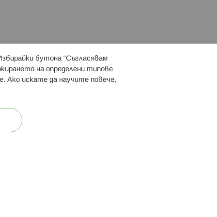
 Избирайки бутона “Съгласявам
 ни:
локирането на определени типове
е. Ако искате да научите повече,
ост
Карта на сайта