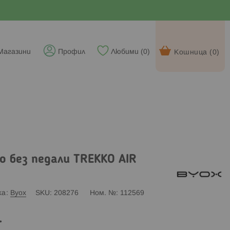
Магазини
Профил
Любими (
0
)
Кошница (
0
)
о без педали TREKKO AIR
ка
Byox
SKU
208276
Ном. №
112569
.