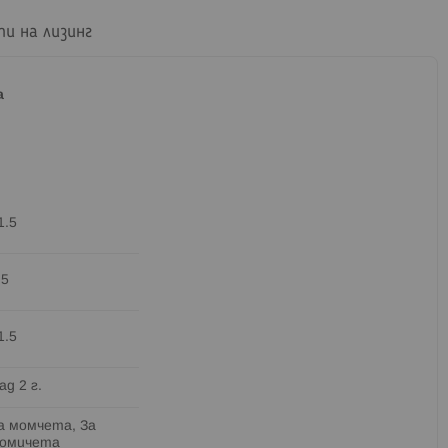
пи на лизинг
а
1.5
.5
1.5
ад 2 г.
а момчета, За
омичета