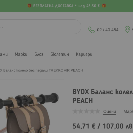
БЕЗПЛАТНА ДОСТАВКА * над 45.50 €
02 / 40 484
лами
Марки
Блог
Бюлетин
Кариери
X Баланс колело без педали TREKKO AIR PEACH
BYOX Баланс колел
PEACH
Оцени
Мар
54,71 €
/
107,00 лв