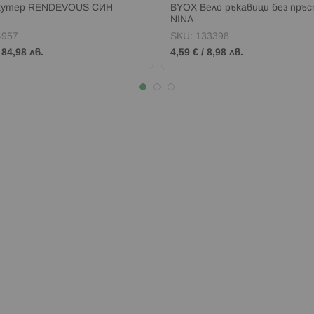
кутер RENDEVOUS СИН
BYOX Вело ръкавици без пръ
NINA
4957
SKU:
133398
/
84,98 лв.
4,59 €
/
8,98 лв.