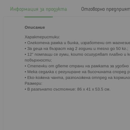
началото
на
Информация за продукта
Отговорно предприя
галерия
със
снимки
Описание
Характеристики:
• Олекотена рамка и вилка, изработени от магнезие
• За деца на възраст над 2 години и тегло до 50 кг.;
• 12“ помпащи се гуми, които осигуряват плавно и
повърхности;
• Степенки от двете страни на рамката за удобно
• Мека седалка с регулиране на височината според 
• Еко-кожена чанта, разположена отпред на кормил
Размери:
• В разгънато състояние: 86 x 41 x 53.5 см.