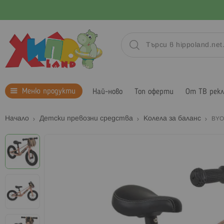
Меню продукти
Най-ново
Топ оферти
От ТВ рек
Начало
Детски превозни средства
Колела за баланс
BYO
Преминете
към
края
на
галерията
на
изображенията