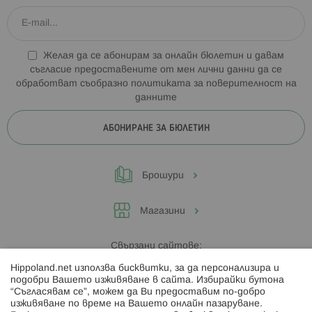
Желая да се абонирам за онлайн бюлетин и давам
съгласие предоставените от мен лични данни да се
обработват съобразно
политиката за поверителност на
данните
АБОНИРАНЕ ЗА БЮЛЕТИН
Брошури
Магазини
Свързани сайтове:
Hippoland.net използва бисквитки, за да персонализира и
Hippoland.ro
подобри Вашето изживяване в сайта. Избирайки бутона
“Съгласявам се”, можем да Ви предоставим по-добро
изживяване по време на Вашето онлайн пазаруване.
Последвайте ни: