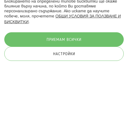
Блокирането на определени типове бисквитки ще окаже
влияние върху начина, по който Ви доставяме
персонализирано съдържание. Ако искате да научите
повече, моля, прочетете
ОБЩИ УСЛОВИЯ ЗА ПОЛЗВАНЕ И
БИСКВИТКИ
.
Начини на плащане:
ПРИЕМАМ ВСИЧКИ
НАСТРОЙКИ
© 2026 Hippoland.net. Всички права запазени
Общи условия
Πолитика за поверителност
Карта на сайта
Онлайн магазин от