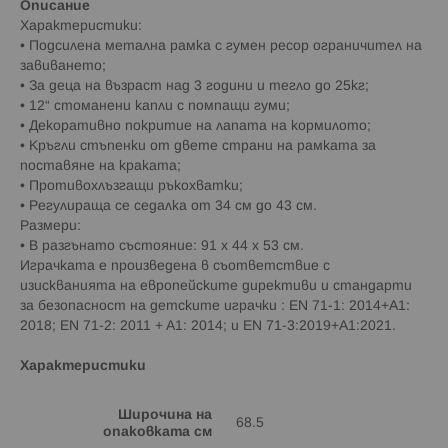
Описание
Характеристики:
• Подсилена метална рамка с гумен ресор ограничител на
завиването;
• За деца на възраст над 3 години и тегло до 25кг;
• 12“ стоманени капли с помпащи гуми;
• Декоративно покритие на лапата на кормилото;
• Кръгли стъпенки от двете страни на рамката за
поставяне на краката;
• Противохлъзгащи ръкохватки;
• Регулираща се седалка от 34 см до 43 см.
Размери:
• В разгънато състояние: 91 x 44 x 53 см.
Играчката е произведена в съответствие с
изискванията на европейските директиви и стандарти
за безопасност на детските играчки : EN 71-1: 2014+A1:
2018; EN 71-2: 2011 + A1: 2014; и EN 71-3:2019+A1:2021.
Характеристики
Широчина на
68.5
опаковката см