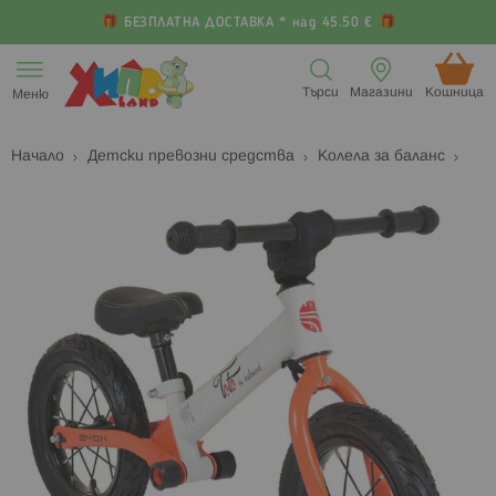
БЕЗПЛАТНА ДОСТАВКА * над 45.50 €
Прескачане
към
Търси
Магазини
Кошница (
Меню
съдържанието
Начало
Детски превозни средства
Колела за баланс
Преминете
П
към
к
края
н
на
н
галерията
г
на
с
изображенията
с