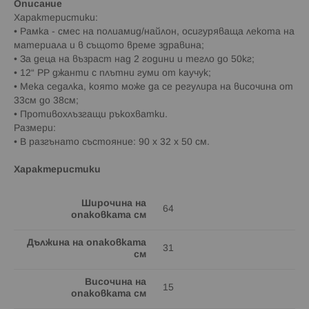
Описание
Характеристики:
• Рамка - смес на полиамид/найлон, осигуряваща лекота на
материала и в същото време здравина;
• За деца на възраст над 2 години и тегло до 50кг;
• 12“ PP джанти с плътни гуми от каучук;
• Мека седалка, която може да се регулира на височина от
33см до 38см;
• Противохлъзгащи ръкохватки.
Размери:
• В разгънато състояние: 90 x 32 x 50 см.
Характеристики
Широчина на
64
опаковката см
Дължина на опаковката
31
см
Височина на
15
опаковката см