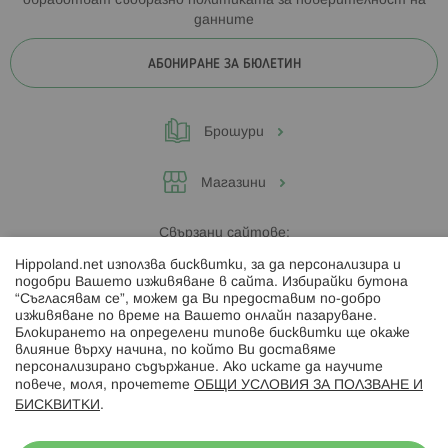
обработват съобразно
политиката за поверителност на
данните
АБОНИРАНЕ ЗА БЮЛЕТИН
Брошури
Магазини
Свързани сайтове:
Hippoland.net използва бисквитки, за да персонализира и
Hippoland.ro
подобри Вашето изживяване в сайта. Избирайки бутона
“Съгласявам се”, можем да Ви предоставим по-добро
изживяване по време на Вашето онлайн пазаруване.
Последвайте ни:
Блокирането на определени типове бисквитки ще окаже
влияние върху начина, по който Ви доставяме
персонализирано съдържание. Ако искате да научите
повече, моля, прочетете
ОБЩИ УСЛОВИЯ ЗА ПОЛЗВАНЕ И
БИСКВИТКИ
.
Начини на плащане: