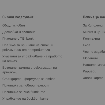
Онлайн пазаруване
Повече за на
Общи условия
За Хиполенд
Доставка и плащане
Мисия и цен
Плащане с TBI bank
Контакти
Правила за връщане на стоки и
Блог
рекламации от потребители
Често задава
Указания за упражняване на правото
Бюлетин
на отказ
Нашите мага
Връщане, замяна и рекламация на
Кариери
артикули
Хипо+ карта
Стандартен формуляр за отказ
Политика за поверителност
Политика за бисквитките
Управление на бисквитките