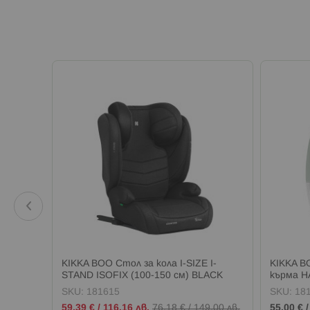
ка 3в1
KIKKA BOO Стол за кола I-SIZE I-
KIKKA B
STAND ISOFIX (100-150 см) BLACK
кърма H
SKU:
181615
SKU:
18
Промо
59,39 €
/
116,16 лв.
76,18 €
/
149,00 лв.
55,00 €