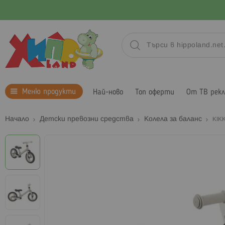
Меню продукти
Най-ново
Топ оферти
От ТВ рек
Начало
Детски превозни средства
Колела за баланс
KIK
Преминете
към
края
на
галерията
на
изображенията