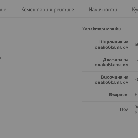
тие
Коментари и рейтинг
Наличности
Ку
Характеристики
Широчина на
5
опаковката см
а;
Дължина на
1
опаковката см
Височина на
4
опаковката см
Възраст
Н
З
Пол
м