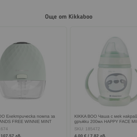
Още от Kikkaboo
OO Електрическа помпа за
KIKKA BOO Чаша с мек накрай
ANDS FREE WINNIE MINT
дръжки 200мл HAPPY FACE M
1674
SKU:
185472
/
107,57 лв.
4,00 €
/
7,82 лв.