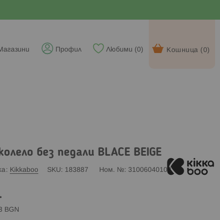
Магазини
Профил
Любими (
0
)
Кошница (
0
)
колело без педали BLACE BEIGE
ка
Kikkaboo
SKU
183887
Ном. №
31006040108
.
83 BGN