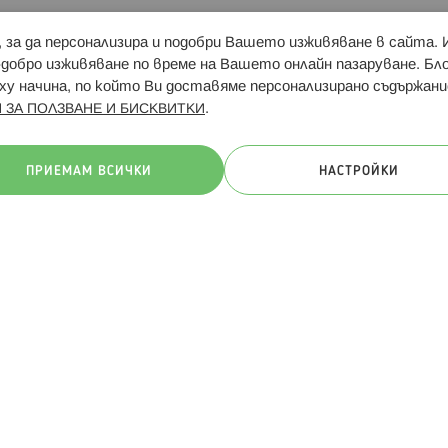
и, за да персонализира и подобри Вашето изживяване в сайта.
Свързани сайтове:
Hippoland.ro
Последвайте
-добро изживяване по време на Вашето онлайн пазаруване. Б
у начина, по който Ви доставяме персонализирано съдържани
.
 ЗА ПОЛЗВАНЕ И БИСКВИТКИ
ачини на плащане:
ПРИЕМАМ ВСИЧКИ
НАСТРОЙКИ
. Всички права запазени
Общи условия
Πолитика за поверителн
Онлайн магазин от