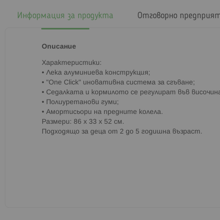
началото
на
Информация за продукта
Отговорно предприя
галерия
със
снимки
Описание
Характеристики:
• Лека алуминиева конструкция;
• "One Click" иновативна система за сгъване;
• Седалката и кормилото се регулират във височин
• Полиуретанови гуми;
• Амортисьори на предните колела.
Размери: 86 x 33 x 52 см.
Подходящо за деца от 2 до 5 годишна възраст.