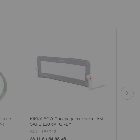
ник с
KIKKA BOO Преграда за легло I AM
KIKKA B
INT
SAFE 120 см. GREY
STAND 
GRAY
SKU:
186022
SKU:
1
Промо
28,11 €
/
54,98 лв.
59,39 €