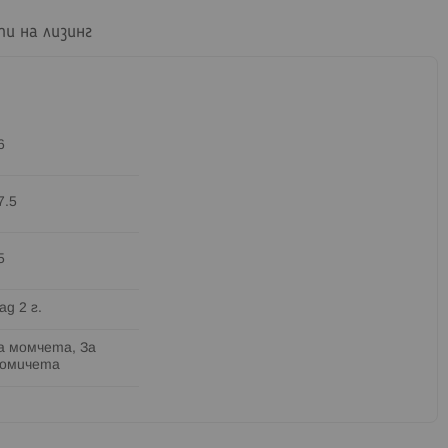
пи на лизинг
6
7.5
5
ад 2 г.
а момчета, За
омичета