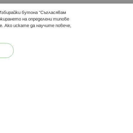
 Избирайки бутона “Съгласявам
 ни:
локирането на определени типове
е. Ако искате да научите повече,
ост
Карта на сайта