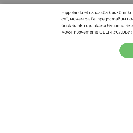
Hippoland.net използва бисквитк
Брошури
Магазини
се”, можем да Ви предоставим по
бисквитки ще окаже влияние върх
моля, прочетете
ОБЩИ УСЛОВИЯ
Н
© 2026 Hippoland.net