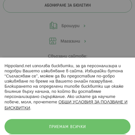
АБОНИРАНЕ ЗА БЮЛЕТИН
Брошури
Магазини
Свързани сайтове:
Hippoland.net използва бисквитки, за да персонализира и
Hippoland.ro
подобри Вашето изживяване в сайта. Избирайки бутона
“Съгласявам се”, можем да Ви предоставим по-добро
изживяване по време на Вашето онлайн пазаруване.
Последвайте ни:
Блокирането на определени типове бисквитки ще окаже
влияние върху начина, по който Ви доставяме
персонализирано съдържание. Ако искате да научите
повече, моля, прочетете
ОБЩИ УСЛОВИЯ ЗА ПОЛЗВАНЕ И
БИСКВИТКИ
.
Начини на плащане:
ПРИЕМАМ ВСИЧКИ