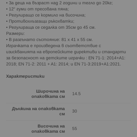
• За деца на възраст над 2 години и тегло до 20кг;
• 12“ гуми от пресована пяна;
• Регулиращо се кормило на височина;
• Противохлъзгащи ръкохватки;
• Регулираща се седалка от 35см до 45 см.
Размери:
• В разгънато състояние: 81 x 41 x 55 см.
Играчката е произведена в съответствие с
изискванията на европейските директиви и стандарти
за безопасност на детските играчки : EN 71-1: 2014+A1:
2018; EN 71-2: 2011 + A1: 2014; и EN 71-3:2019+A1:2021.
Характеристики
Широчина на
14.5
опаковката см
Дължина на опаковката
30
см
Височина на
55
опаковката см