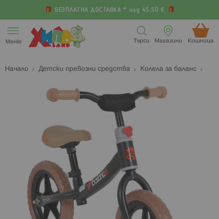
БЕЗПЛАТНА ДОСТАВКА * над 45.50 €
Прескачане
към
Търси
Магазини
Кошница (
Меню
съдържанието
Начало
Детски превозни средства
Колела за баланс
Преминете
П
към
к
края
н
на
н
галерията
г
на
с
изображенията
с