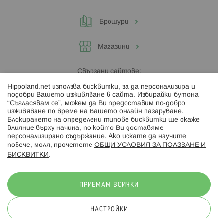
Брошури
Магазини
Свързани сайтове:
Hippoland.net използва бисквитки, за да персонализира и
Hippoland.ro
подобри Вашето изживяване в сайта. Избирайки бутона
“Съгласявам се”, можем да Ви предоставим по-добро
изживяване по време на Вашето онлайн пазаруване.
Последвайте ни:
Блокирането на определени типове бисквитки ще окаже
влияние върху начина, по който Ви доставяме
персонализирано съдържание. Ако искате да научите
повече, моля, прочетете
ОБЩИ УСЛОВИЯ ЗА ПОЛЗВАНЕ И
БИСКВИТКИ
.
Начини на плащане:
ПРИЕМАМ ВСИЧКИ
НАСТРОЙКИ
© 2026 Hippoland.net. Всички права запазени