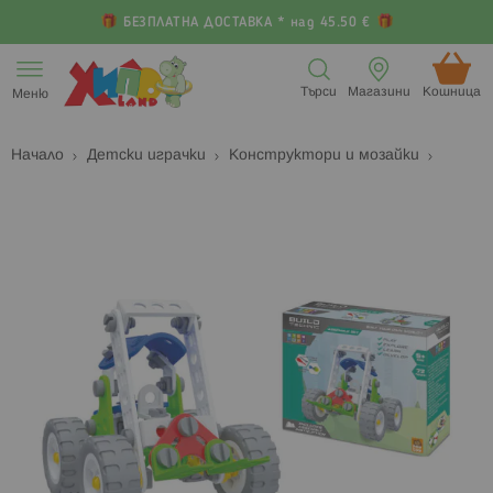
БЕЗПЛАТНА ДОСТАВКА * над 45.50 €
Прескачане
към
Търси
Магазини
Кошница (
Меню
съдържанието
Начало
Детски играчки
Конструктори и мозайки
Преминете
П
към
к
края
н
на
н
галерията
г
на
с
изображенията
с