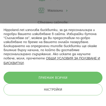
Магазини
Свързани сайтове:
Hippoland.net използва бисквитки, за да персонализира и
Hippoland.ro
подобри Вашето изживяване в сайта. Избирайки бутона
“Съгласявам се”, можем да Ви предоставим по-добро
изживяване по време на Вашето онлайн пазаруване.
Последвайте ни:
Блокирането на определени типове бисквитки ще окаже
влияние върху начина, по който Ви доставяме
персонализирано съдържание. Ако искате да научите
повече, моля, прочетете
ОБЩИ УСЛОВИЯ ЗА ПОЛЗВАНЕ И
БИСКВИТКИ
.
Начини на плащане:
ПРИЕМАМ ВСИЧКИ
НАСТРОЙКИ
© 2026 Hippoland.net. Всички права запазени
Общи условия
Πолитика за поверителност
Карта на сайта