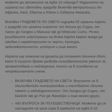
можете да запомните за едва 10 секунди? Изданието на
играта със световни градове включва метрополиси от
Африка, Азия, Европа и Южна и Северна Америка.
BrainBox ГРАДОВЕТЕ ПО СВЕТА съдържа 55 игрални карти
с градове от цялата планета: от Атина до Сидни, от
Лагос до Лондон и Манила чак до Мексико Сити. Ръчно
рисуваните илюстрации на всяка карта карат града да
оживее с характерните си черти, култура,
забележителности, история и още много.
Играта ще помогне на децата да опознаят околния свят,
като в същото време развива познавателните умения за
запаметяване и наблюдение, които са в основата на
непрекъснатото учене.
ВКЛЮЧВА ГРАДОВЕТЕ НА СВЕТА: Впуснете се в
околосветско пътешествие и тествайте своите
памет и наблюдателност. От Лондон до Сидни, от
Банкок чак до Рио де Жанейро и още много други.
440 ВЪПРОСА ЗА ПЪТЕШЕСТВЕНИЦИ: Можете да се
насладите на цяла игра в рамките на едва 5-10