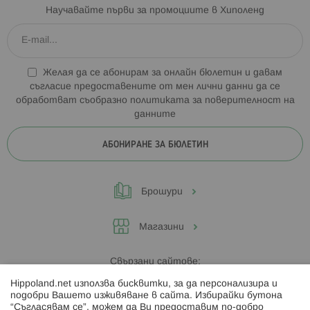
Научавайте първи за промоциите в Хиполенд
Желая да се абонирам за онлайн бюлетин и давам
съгласие предоставените от мен лични данни да се
обработват съобразно
политиката за поверителност на
данните
АБОНИРАНЕ ЗА БЮЛЕТИН
Брошури
Магазини
Свързани сайтове:
Hippoland.net използва бисквитки, за да персонализира и
Hippoland.ro
подобри Вашето изживяване в сайта. Избирайки бутона
“Съгласявам се”, можем да Ви предоставим по-добро