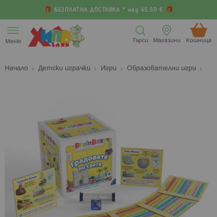
БЕЗПЛАТНА ДОСТАВКА * над 45.50 €
Прескачане
към
Търси
Магазини
Кошница (
Меню
съдържанието
Начало
Детски играчки
Игри
Образователни игри
Преминете
П
към
к
края
н
на
н
галерията
г
на
с
изображенията
с