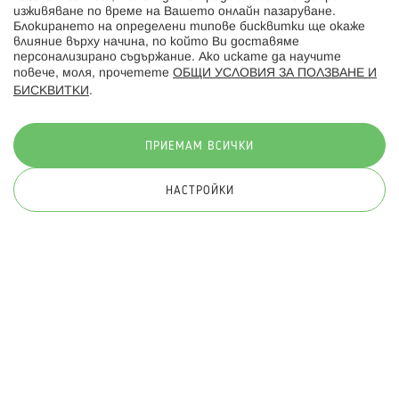
изживяване по време на Вашето онлайн пазаруване.
Последвайте ни:
Блокирането на определени типове бисквитки ще окаже
влияние върху начина, по който Ви доставяме
персонализирано съдържание. Ако искате да научите
повече, моля, прочетете
ОБЩИ УСЛОВИЯ ЗА ПОЛЗВАНЕ И
БИСКВИТКИ
.
Начини на плащане:
ПРИЕМАМ ВСИЧКИ
НАСТРОЙКИ
© 2026 Hippoland.net. Всички права запазени
Общи условия
Πолитика за поверителност
Карта на сайта
Онлайн магазин от