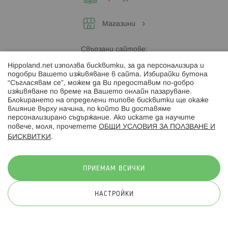
Магазини
Свързани сайтове:
Hippoland.net използва бисквитки, за да персонализира и
Hippoland.ro
подобри Вашето изживяване в сайта. Избирайки бутона
“Съгласявам се”, можем да Ви предоставим по-добро
изживяване по време на Вашето онлайн пазаруване.
Последвайте ни:
Блокирането на определени типове бисквитки ще окаже
влияние върху начина, по който Ви доставяме
персонализирано съдържание. Ако искате да научите
повече, моля, прочетете
ОБЩИ УСЛОВИЯ ЗА ПОЛЗВАНЕ И
БИСКВИТКИ
.
Начини на плащане:
ПРИЕМАМ ВСИЧКИ
НАСТРОЙКИ
© 2026 Hippoland.net. Всички права запазени
Общи условия
Πолитика за поверителност
Карта на сайта