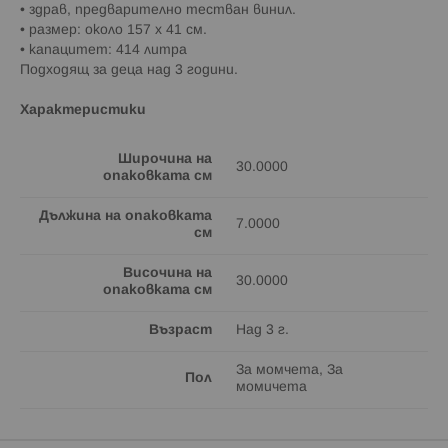
• здрав, предварително тестван винил.
• размер: около 157 x 41 см.
• капацитет: 414 литра
Подходящ за деца над 3 години.
Характеристики
Широчина на
30.0000
опаковката см
Дължина на опаковката
7.0000
см
Височина на
30.0000
опаковката см
Възраст
Над 3 г.
За момчета, За
Пол
момичета