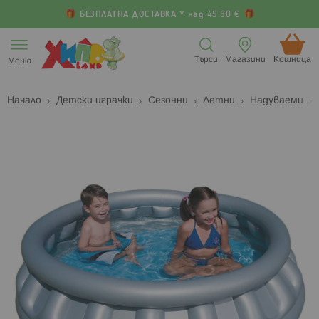
БЕЗПЛАТНА ДОСТАВКА * над 45.50 €
Прескачане
към
Търси
Магазини
Кошница (
Меню
съдържанието
Начало
Детски играчки
Сезонни
Летни
Надуваеми
Преминете
П
към
к
края
н
на
н
галерията
г
на
с
изображенията
с