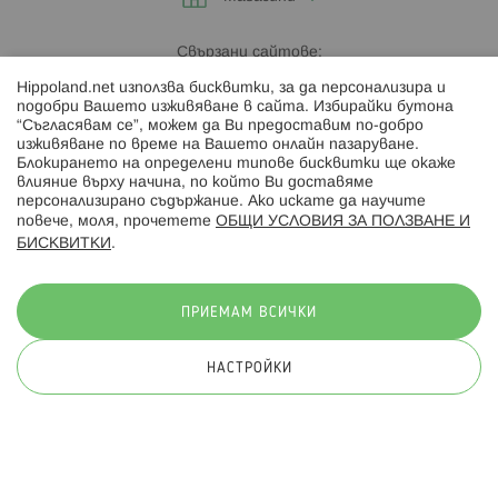
Свързани сайтове:
Hippoland.net използва бисквитки, за да персонализира и
Hippoland.ro
подобри Вашето изживяване в сайта. Избирайки бутона
“Съгласявам се”, можем да Ви предоставим по-добро
изживяване по време на Вашето онлайн пазаруване.
Последвайте ни:
Блокирането на определени типове бисквитки ще окаже
влияние върху начина, по който Ви доставяме
персонализирано съдържание. Ако искате да научите
повече, моля, прочетете
ОБЩИ УСЛОВИЯ ЗА ПОЛЗВАНЕ И
БИСКВИТКИ
.
Начини на плащане:
ПРИЕМАМ ВСИЧКИ
НАСТРОЙКИ
© 2026 Hippoland.net. Всички права запазени
Общи условия
Πолитика за поверителност
Карта на сайта
Онлайн магазин от