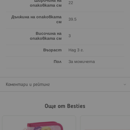
Широчина на
22
опаковката см
Дължина на опаковката
39.5
см
Височина на
3
опаковката см
Възраст
Над 3 г.
Пол
За момичета
Коментари и рейтинг
Още от Besties