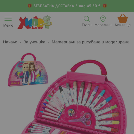
БЕЗПЛАТНА ДОСТАВКА * над 45.50 €
Прескачане
към
Търси
Магазини
Кошница (
Меню
съдържанието
Начало
За ученика
Материали за рисуване и моделиране
Преминете
П
към
к
края
н
на
н
галерията
г
на
с
изображенията
с