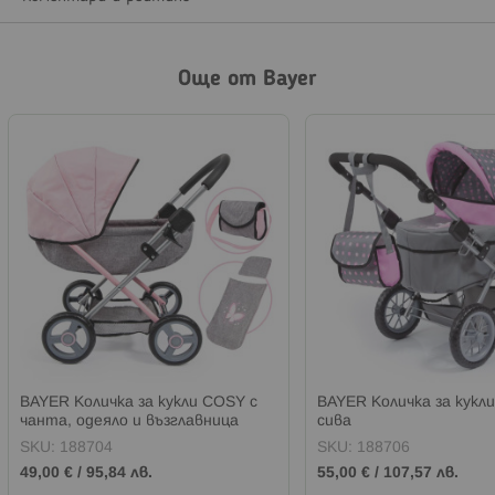
Още от Bayer
BAYER Количка за кукли COSY с
BAYER Количка за кукл
чанта, одеяло и възглавница
сива
сиво/розова
SKU:
188704
SKU:
188706
49,00 €
/
95,84 лв.
55,00 €
/
107,57 лв.