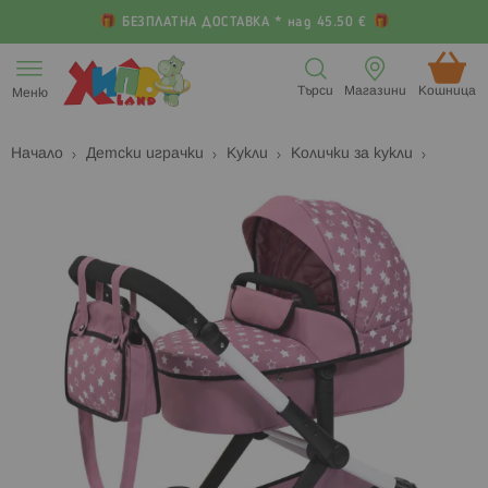
БЕЗПЛАТНА ДОСТАВКА * над 45.50 €
Прескачане
към
Търси
Магазини
Кошница (
Меню
съдържанието
Начало
Детски играчки
Кукли
Колички за кукли
Преминете
П
към
к
края
н
на
н
галерията
г
на
с
изображенията
с