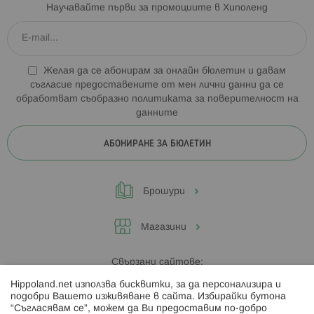
Научавайте първи за промоциите в Хиполенд
Желая да се абонирам за онлайн бюлетин и давам
съгласие предоставените от мен лични данни да се
обработват съобразно
политиката за поверителност на
данните
АБОНИРАНЕ ЗА БЮЛЕТИН
Брошури
Магазини
Свързани сайтове:
Hippoland.net използва бисквитки, за да персонализира и
Hippoland.ro
подобри Вашето изживяване в сайта. Избирайки бутона
“Съгласявам се”, можем да Ви предоставим по-добро