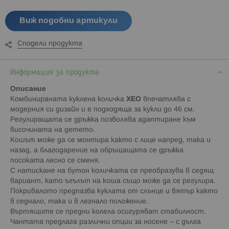
Виж подобни артикули
Сподели продукта
Информация за продукта
Описание
Комбинираната куклена количка
XEO
впечатлява с
модерния си дизайн и е подходяща за кукли до 46 см.
Регулиращата се дръжка позволява адаптиране към
височината на детето.
Кошът може да се монтира както с лице напред, така и
назад, а благодарение на обръщащата се дръжка
посоката лесно се сменя.
С натискане на бутон количката се преобразува в седящ
вариант, като ъгълът на коша също може да се регулира.
Покривалото предпазва куклата от слънце и вятър както
в седнало, така и в легнало положение.
Въртящите се предни колела осигуряват стабилност.
Чантата предлага различни опции за носене – с дълга