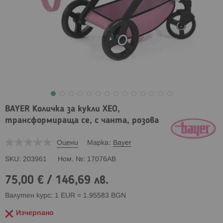
BAYER Количка за кукли XEO,
трансформираща се, с чанта, розова
Оцени
Марка
Bayer
SKU
203961
Ном. №
17076AB
75,00 €
/
146,69 лв.
Валутен курс: 1 EUR = 1.95583 BGN
Изчерпано