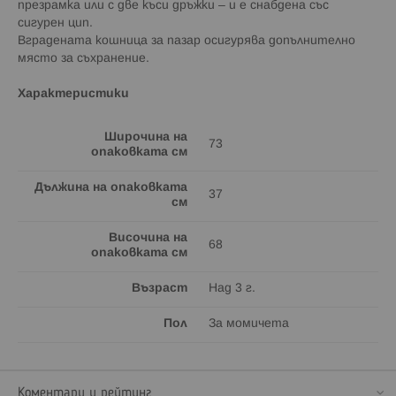
презрамка или с две къси дръжки – и е снабдена със
сигурен цип.
Вградената кошница за пазар осигурява допълнително
място за съхранение.
Характеристики
Широчина на
73
опаковката см
Дължина на опаковката
37
см
Височина на
68
опаковката см
Възраст
Над 3 г.
Пол
За момичета
Коментари и рейтинг