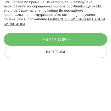
изживяване по време на Вашето онлайн пазаруване.
Последвайте ни:
Блокирането на определени типове бисквитки ще окаже
влияние върху начина, по който Ви доставяме
персонализирано съдържание. Ако искате да научите
повече, моля, прочетете
ОБЩИ УСЛОВИЯ ЗА ПОЛЗВАНЕ И
БИСКВИТКИ
.
Начини на плащане:
ПРИЕМАМ ВСИЧКИ
НАСТРОЙКИ
© 2026 Hippoland.net. Всички права запазени
Общи условия
Πолитика за поверителност
Карта на сайта
Онлайн магазин от