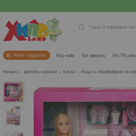
Меню продукти
Най-ново
Топ оферти
От ТВ рек
Начало
Детски играчки
Кукли
Къщи и обзавеждане за ку
Преминете
към
края
на
галерията
на
изображенията