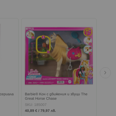
 сериала
Barbie® Кон с движения и звуци The
Barbie®
Great Horse Chase
коктей
SKU:
185007
SKU:
1
40,89 €
/
79,97 лв.
13,79 €