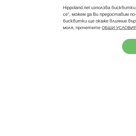
Hippoland.net използва бисквитк
Брошури
Магазини
се”, можем да Ви предоставим по
бисквитки ще окаже влияние върх
моля, прочетете
ОБЩИ УСЛОВИЯ
Н
© 2026 Hippoland.net