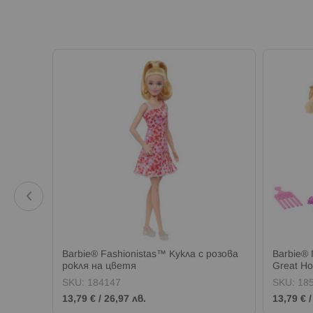
helsea™
Barbie® Fashionistas™ Кукла с розова
Barbie® 
рокля на цветя
Great Ho
SKU:
184147
SKU:
18
13,79 €
/
26,97 лв.
13,79 €