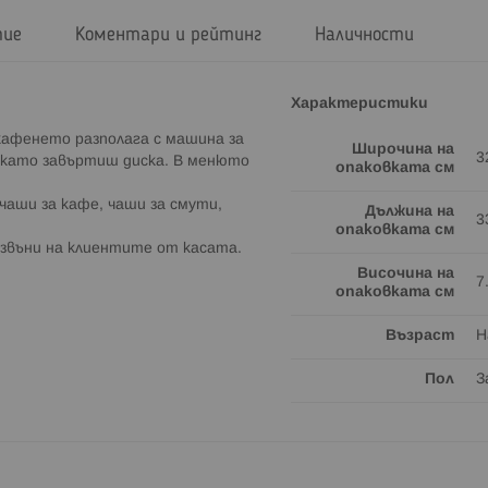
тие
Коментари и рейтинг
Наличности
Характеристики
кафенето разполага с машина за
Широчина на
3
, като завъртиш диска. В менюто
опаковката см
чаши за кафе, чаши за смути,
Дължина на
3
опаковката см
 звъни на клиентите от касата.
Височина на
7
опаковката см
Възраст
Н
Пол
З