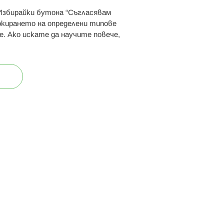
 Избирайки бутона “Съгласявам
 ни:
локирането на определени типове
е. Ако искате да научите повече,
ост
Карта на сайта