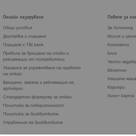
Онлайн пазаруване
Повече за на
Общи условия
За Хиполенд
Доставка и плащане
Мисия и цен
Плащане с TBI bank
Контакти
Правила за връщане на стоки и
Блог
рекламации от потребители
Често задава
Указания за упражняване на правото
Бюлетин
на отказ
Нашите мага
Връщане, замяна и рекламация на
Кариери
артикули
Хипо+ карта
Стандартен формуляр за отказ
Политика за поверителност
Политика за бисквитките
Управление на бисквитките