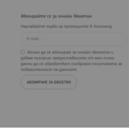
Абонирайте се за онлайн бюлетин
Научавайте първи за промоциите в Хиполенд
Желая да се абонирам за онлайн бюлетин и
давам съгласие предоставените от мен лични
данни да се обработват съобразно
политиката за
поверителност на данните
АБОНИРАНЕ ЗА БЮЛЕТИН