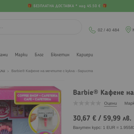
БЕЗПЛАТНА ДОСТАВКА * над 45.50 €
02 / 40 484
лами
Марки
Блог
Бюлетин
Кариери
кли
Barbie® Кафене на мечтите с кукла - бариста
Barbie® Кафене н
Оцени
Мар
30,67 €
/
59,99 лв.
Валутен курс: 1 EUR = 1.955