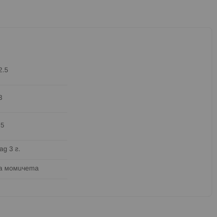
2.5
3
.5
ад 3 г.
а момичета