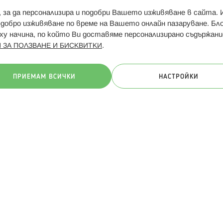
и, за да персонализира и подобри Вашето изживяване в сайта.
Свързани сайтове:
Hippoland.ro
Последвайте
-добро изживяване по време на Вашето онлайн пазаруване. Б
у начина, по който Ви доставяме персонализирано съдържани
.
 ЗА ПОЛЗВАНЕ И БИСКВИТКИ
ачини на плащане:
ПРИЕМАМ ВСИЧКИ
НАСТРОЙКИ
. Всички права запазени
Общи условия
Πолитика за поверителн
Онлайн магазин от