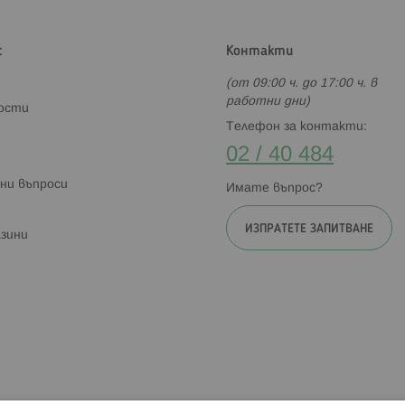
с
Контакти
(от 09:00 ч. до 17:00 ч. в
работни дни)
ности
Телефон за контакти:
02 / 40 484
ни въпроси
Имате въпрос?
ИЗПРАТЕТЕ ЗАПИТВАНЕ
зини