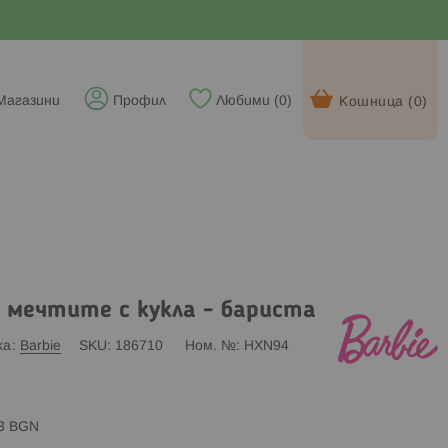
Магазини
Профил
Любими (
0
)
Кошница (
0
)
а мечтите с кукла - бариста
ка
Barbie
SKU
186710
Ном. №
HXN94
83 BGN