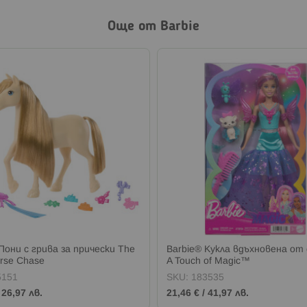
Още от Barbie
Пони с грива за прически The
Barbie® Кукла вдъхновена от
rse Chase
A Touch of Magic™
5151
SKU:
183535
/
26,97 лв.
21,46 €
/
41,97 лв.