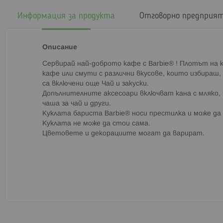
началото
на
Информация за продукта
Отговорно предприя
галерия
със
снимки
Описание
Сервирай най-доброто кафе с Barbie® ! Плотът на 
кафе или смути с различни вкусове, които избираш
са включени още Чай и закуски.
Допълнителните аксесоари включват кана с мляко, 
чаша за чай и други.
Куклата бариста Barbie® носи престилка и може да
Куклата не може да стои сама.
Цветовете и декорациите могат да варират.