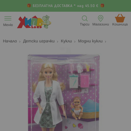
БЕЗПЛАТНА ДОСТАВКА * над 45.50 €
Прескачане
към
Търси
Магазини
Кошница (
Меню
съдържанието
Начало
Детски играчки
Кукли
Модни кукли
Преминете
П
към
к
края
н
на
н
галерията
г
на
с
изображенията
с