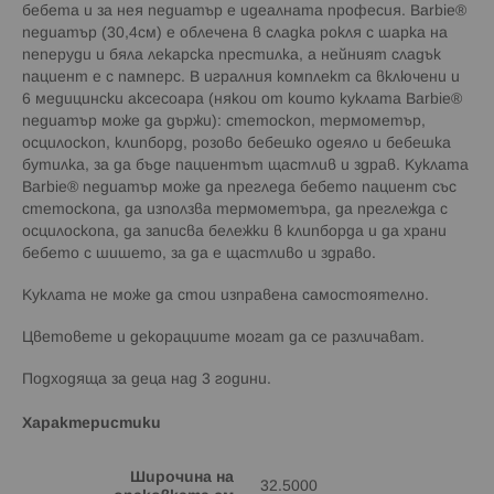
бебета и за нея педиатър е идеалната професия. Barbie®
педиатър (30,4см) е облечена в сладка рокля с шарка на
пеперуди и бяла лекарска престилка, а нейният сладък
пациент е с памперс. В игралния комплект са включени и
6 медицински аксесоара (някои от които куклата Barbie®
педиатър може да държи): стетоскоп, термометър,
осцилоскоп, клипборд, розово бебешко одеяло и бебешка
бутилка, за да бъде пациентът щастлив и здрав. Куклата
Barbie® педиатър може да прегледа бебето пациент със
стетоскопа, да използва термометъра, да преглежда с
осцилоскопа, да записва бележки в клипборда и да храни
бебето с шишето, за да е щастливо и здраво.
Куклата не може да стои изправена самостоятелно.
Цветовете и декорациите могат да се различават.
Подходяща за деца над 3 години.
Характеристики
Широчина на
32.5000