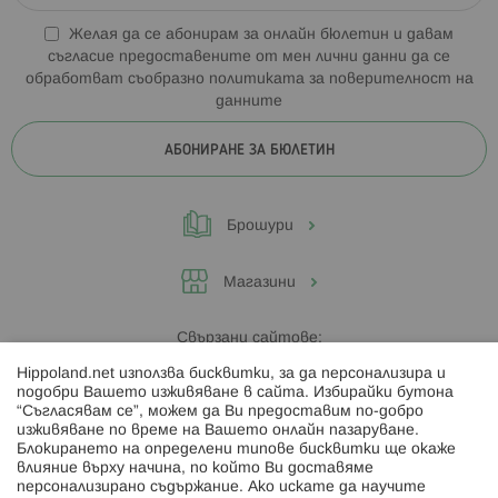
Желая да се абонирам за онлайн бюлетин и давам
съгласие предоставените от мен лични данни да се
обработват съобразно
политиката за поверителност на
данните
АБОНИРАНЕ ЗА БЮЛЕТИН
Брошури
Магазини
Свързани сайтове:
Hippoland.net използва бисквитки, за да персонализира и
Hippoland.ro
подобри Вашето изживяване в сайта. Избирайки бутона
“Съгласявам се”, можем да Ви предоставим по-добро
изживяване по време на Вашето онлайн пазаруване.
Последвайте ни:
Блокирането на определени типове бисквитки ще окаже
влияние върху начина, по който Ви доставяме
персонализирано съдържание. Ако искате да научите