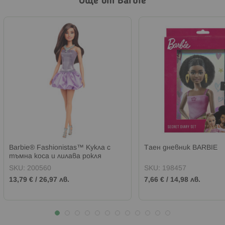
Още от Barbie
Barbie® Fashionistas™ Кукла с
Таен дневник BARBIE
тъмна коса и лилава рокля
SKU:
200560
SKU:
198457
13,79 €
/
26,97 лв.
7,66 €
/
14,98 лв.