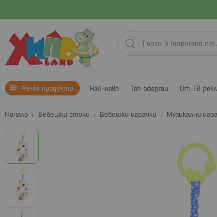
Меню продукти
Най-ново
Топ оферти
От ТВ рек
Начало
Бебешки стоки
Бебешки играчки
Музикални игр
Преминете
към
края
на
галерията
на
изображенията