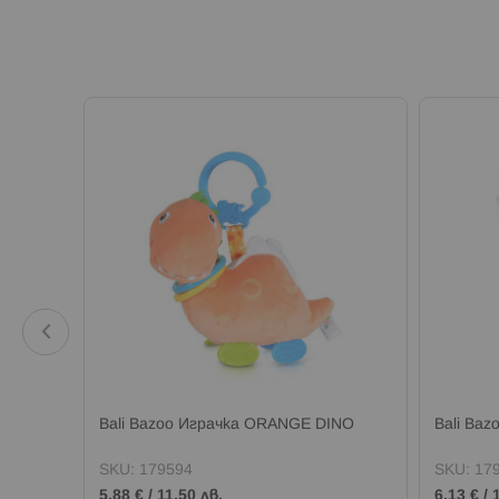
UEAKER
Bali Bazoo Играчка ORANGE DINO
Bali Ba
SKU:
179594
SKU:
17
5,88 €
/
11,50 лв.
6,13 €
/