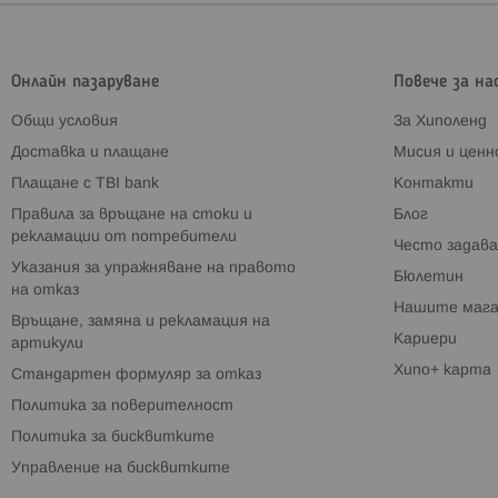
Онлайн пазаруване
Повече за на
Общи условия
За Хиполенд
Доставка и плащане
Мисия и цен
Плащане с TBI bank
Контакти
Правила за връщане на стоки и
Блог
рекламации от потребители
Често задава
Указания за упражняване на правото
Бюлетин
на отказ
Нашите мага
Връщане, замяна и рекламация на
Кариери
артикули
Хипо+ карта
Стандартен формуляр за отказ
Политика за поверителност
Политика за бисквитките
Управление на бисквитките