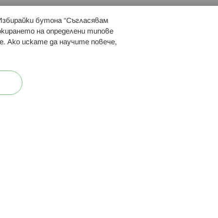
 Избирайки бутона “Съгласявам
 ни:
локирането на определени типове
е. Ако искате да научите повече,
ост
Карта на сайта