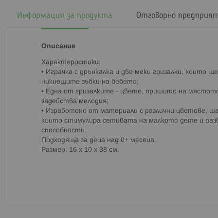
началото
на
Информация за продукта
Отговорно предприя
галерия
със
снимки
Описание
Характеристики:
• Играчка с дрънкалка и две меки гризалки, които 
никнещите зъбки на бебето;
• Една от гризалките - цвете, пришито на мястот
задейства мелодия;
• Изработено от материали с различни цветове, ша
които стимулира сетивата на малкото дете и раз
способности.
Подходяща за деца над 0+ месеца.
Размер: 16 х 10 х 38 см.