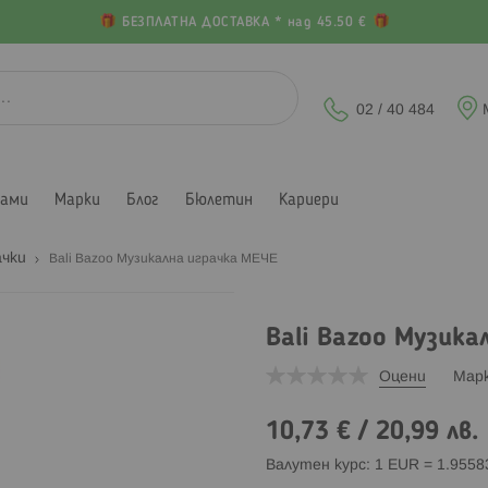
БЕЗПЛАТНА ДОСТАВКА * над 45.50 €
02 / 40 484
лами
Марки
Блог
Бюлетин
Кариери
ачки
Bali Bazoo Музикална играчка МЕЧЕ
Bali Bazoo Музика
Оцени
Мар
10,73 €
/
20,99 лв.
Валутен курс: 1 EUR = 1.955