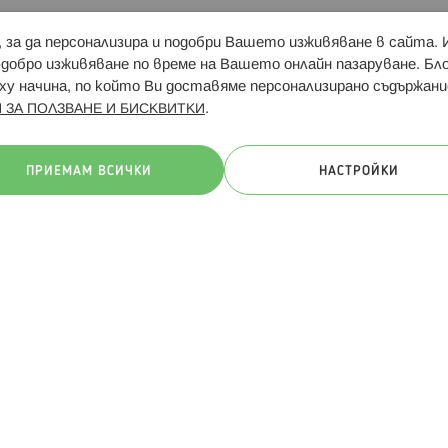
и, за да персонализира и подобри Вашето изживяване в сайта.
Свързани сайтове:
Hippoland.ro
Последвайте
-добро изживяване по време на Вашето онлайн пазаруване. Б
у начина, по който Ви доставяме персонализирано съдържани
.
 ЗА ПОЛЗВАНЕ И БИСКВИТКИ
ачини на плащане:
ПРИЕМАМ ВСИЧКИ
НАСТРОЙКИ
. Всички права запазени
Общи условия
Πолитика за поверителн
Онлайн магазин от