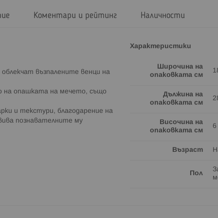
тие
Коментари и рейтинг
Наличности
Характеристики
Широчина на
1
ще облекчат възпалените венци на
опаковката см
о на опашката на мечето, също
Дължина на
2
опаковката см
рки и текстури, благодарение на
вива познавателните му
Височина на
6
опаковката см
Възраст
Н
З
Пол
м