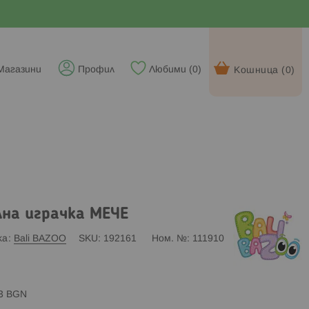
Магазини
Профил
Любими (
0
)
Кошница (
0
)
лна играчка МЕЧЕ
ка
Bali BAZOO
SKU
192161
Ном. №
111910
83 BGN