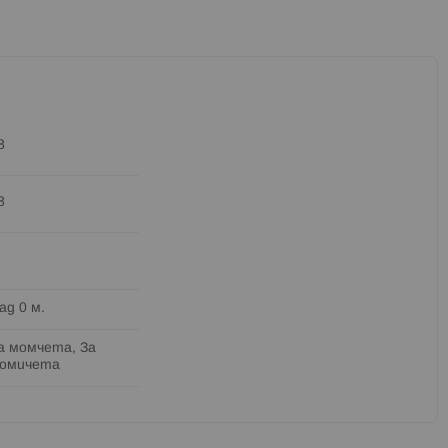
8
8
ад 0 м.
а момчета, За
омичета