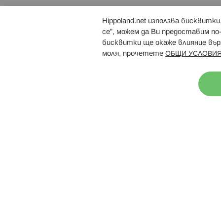
Hippoland.net използва бисквитк
Брошури
Магазини
се”, можем да Ви предоставим по
бисквитки ще окаже влияние върх
моля, прочетете
ОБЩИ УСЛОВИЯ
Н
© 2026 Hippoland.net