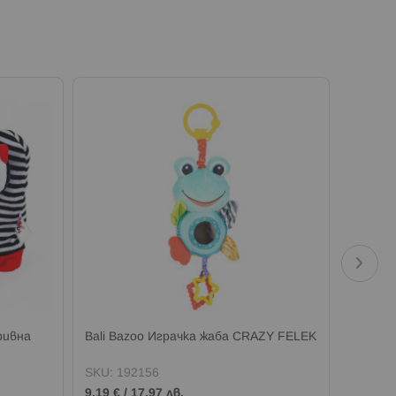
ривна
Bali Bazoo Играчка жаба CRAZY FELEK
Bali B
SKU:
192156
SKU:
1
9,19 €
/
17,97 лв.
10,22 €