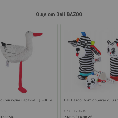
Още от Bali BAZOO
zoo Сензорна играчка ЩЪРКЕЛ
Bali Bazoo К-кт дрънкалки и г
9607
SKU:
179605
11,99 лв.
7,66 €
/
14,98 лв.