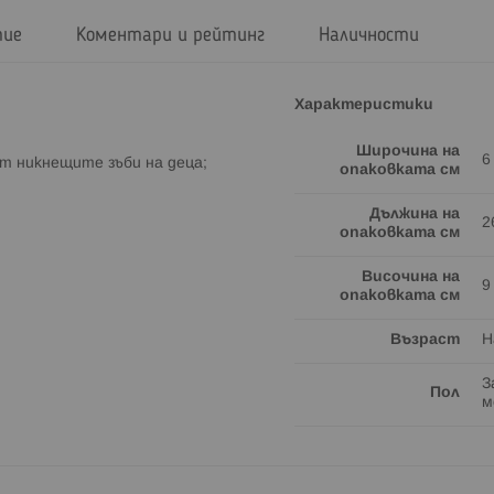
тие
Коментари и рейтинг
Наличности
Характеристики
Широчина на
6
от никнещите зъби на деца;
опаковката см
Дължина на
2
опаковката см
Височина на
9
опаковката см
Възраст
Н
З
Пол
м