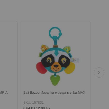
IMPIA
Bali Bazoo Играчка миеща мечка MAX
Bali Ba
SKU:
157831
SKU:
1
6,64 €
/
12,99 лв.
4,59 €