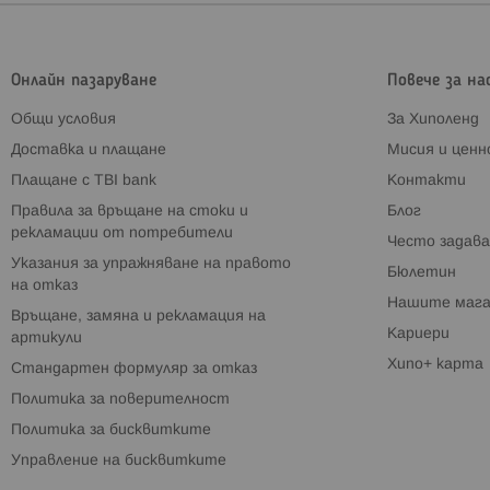
Онлайн пазаруване
Повече за на
Общи условия
За Хиполенд
Доставка и плащане
Мисия и цен
Плащане с TBI bank
Контакти
Правила за връщане на стоки и
Блог
рекламации от потребители
Често задава
Указания за упражняване на правото
Бюлетин
на отказ
Нашите мага
Връщане, замяна и рекламация на
Кариери
артикули
Хипо+ карта
Стандартен формуляр за отказ
Политика за поверителност
Политика за бисквитките
Управление на бисквитките