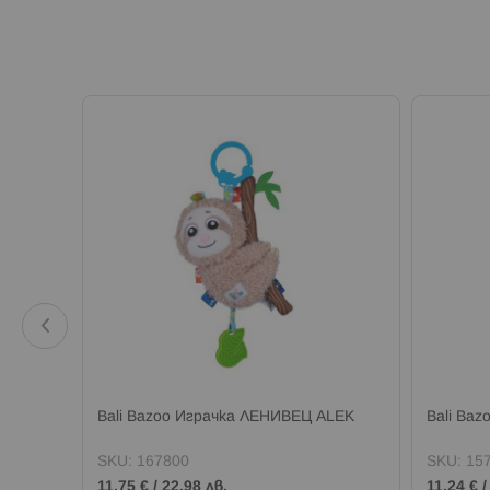
IO
Bali Bazoo Играчка ЛЕНИВЕЦ ALEK
Bali Ba
SKU:
167800
SKU:
15
11,75 €
/
22,98 лв.
11,24 €