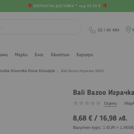
БЕЗПЛАТНА ДОСТАВКА * над 45.50 €
02 / 40 484
лами
Марки
Блог
Бюлетин
Кариери
бешка Количка Кола Кошара
Bali Bazoo Играчка ЗАЕК
Bali Bazoo Играчк
Оцени
Мар
8,68 €
/
16,98 лв.
Валутен курс: 1 EUR = 1.955