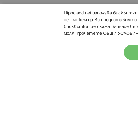
Hippoland.net използва бисквитк
Брошури
Магазини
се”, можем да Ви предоставим по
бисквитки ще окаже влияние върх
моля, прочетете
ОБЩИ УСЛОВИЯ
Н
© 2026 Hippoland.net