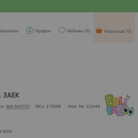
Магазини
Профил
Любими (
0
)
Кошница (
0
)
а ЗАЕК
ка
Bali BAZOO
SKU
179598
Ном. №
111044
83 BGN