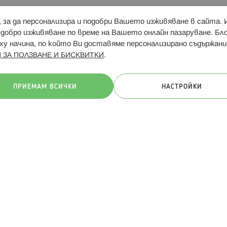
и, за да персонализира и подобри Вашето изживяване в сайта.
Свързани сайтове:
Hippoland.ro
Последвайте
-добро изживяване по време на Вашето онлайн пазаруване. Б
у начина, по който Ви доставяме персонализирано съдържани
.
 ЗА ПОЛЗВАНЕ И БИСКВИТКИ
ачини на плащане:
ПРИЕМАМ ВСИЧКИ
НАСТРОЙКИ
. Всички права запазени
Общи условия
Πолитика за поверителн
Онлайн магазин от