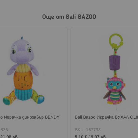
Още от Bali BAZOO
zoo Играчка динозавър BENDY
Bali Bazoo Играчка БУХАЛ OL
7836
SKU:
167798
/
21,98 лв.
5,10 €
/
9,97 лв.