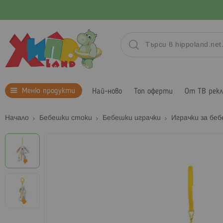
Меню продукти
Най-ново
Топ оферти
От ТВ рек
Начало
Бебешки стоки
Бебешки играчки
Играчки за бе
Преминете
към
края
на
галерията
на
изображенията