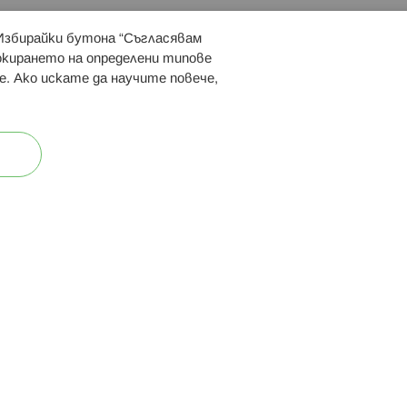
 Избирайки бутона “Съгласявам
 ни:
локирането на определени типове
е. Ако искате да научите повече,
ост
Карта на сайта