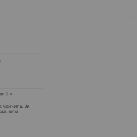
6
ад 0 м.
а момчета, За
омичета