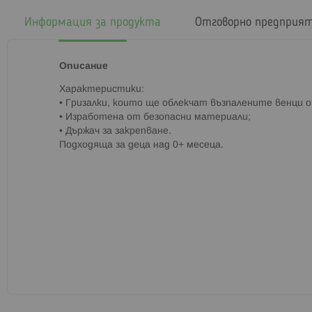
началото
на
Информация за продукта
Отговорно предприя
галерия
със
снимки
Описание
Характеристики:
• Гризалки, които ще облекчат възпалените венци 
• Изработена от безопасни материали;
• Държач за закрепване.
Подходяща за деца над 0+ месеца.