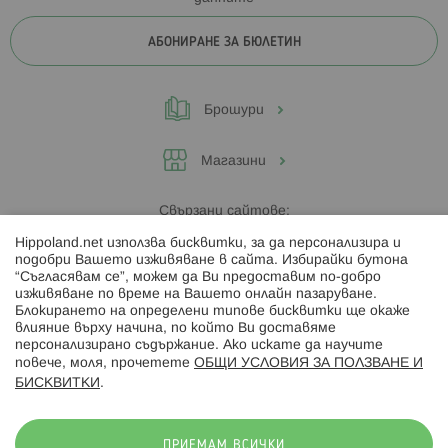
АБОНИРАНЕ ЗА БЮЛЕТИН
Брошури
Магазини
Свързани сайтове:
Hippoland.net използва бисквитки, за да персонализира и
Hippoland.ro
подобри Вашето изживяване в сайта. Избирайки бутона
“Съгласявам се”, можем да Ви предоставим по-добро
изживяване по време на Вашето онлайн пазаруване.
Последвайте ни:
Блокирането на определени типове бисквитки ще окаже
влияние върху начина, по който Ви доставяме
персонализирано съдържание. Ако искате да научите
повече, моля, прочетете
ОБЩИ УСЛОВИЯ ЗА ПОЛЗВАНЕ И
БИСКВИТКИ
.
Начини на плащане:
ПРИЕМАМ ВСИЧКИ