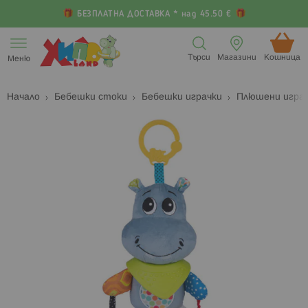
БЕЗПЛАТНА ДОСТАВКА * над 45.50 €
Прескачане
към
Търси
Магазини
Кошница (
Меню
съдържанието
Начало
Бебешки стоки
Бебешки играчки
Плюшени играч
Преминете
П
към
к
края
н
на
н
галерията
г
на
с
изображенията
с