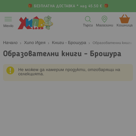
БЕЗПЛАТНА ДОСТАВКА * над 45.50 €
Прескачане
към
Търси
Магазини
Кошница (
Меню
съдържанието
Начало
Хипо Идея
Книги - Брошура
Образователни книги -
Образователни книги - Брошура
Не можем да намерим продукти, отговарящи на
селекцията.