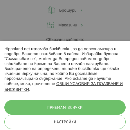
Брошури
Магазини
Свързани сайтове:
Hippoland.net използва бисквитки, за да персонализира и
Hippoland.ro
подобри Вашето изживяване в сайта. Избирайки бутона
“Съгласявам се”, можем да Ви предоставим по-добро
изживяване по време на Вашето онлайн пазаруване.
Последвайте ни:
Блокирането на определени типове бисквитки ще окаже
влияние върху начина, по който Ви доставяме
персонализирано съдържание. Ако искате да научите
повече, моля, прочетете
ОБЩИ УСЛОВИЯ ЗА ПОЛЗВАНЕ И
БИСКВИТКИ
.
Начини на плащане:
ПРИЕМАМ ВСИЧКИ
НАСТРОЙКИ
© 2026 Hippoland.net. Всички права запазени