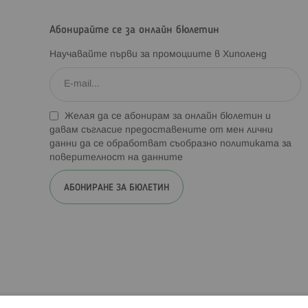
Абонирайте се за онлайн бюлетин
Научавайте първи за промоциите в Хиполенд
Желая да се абонирам за онлайн бюлетин и
давам съгласие предоставените от мен лични
данни да се обработват съобразно
политиката за
поверителност на данните
АБОНИРАНЕ ЗА БЮЛЕТИН