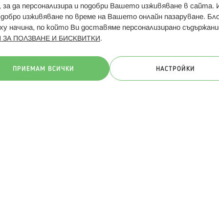
и, за да персонализира и подобри Вашето изживяване в сайта.
Свързани сайтове:
Hippoland.ro
Последвайте
-добро изживяване по време на Вашето онлайн пазаруване. Б
у начина, по който Ви доставяме персонализирано съдържани
.
 ЗА ПОЛЗВАНЕ И БИСКВИТКИ
ачини на плащане:
ПРИЕМАМ ВСИЧКИ
НАСТРОЙКИ
. Всички права запазени
Общи условия
Πолитика за поверителн
Онлайн магазин от