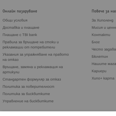
Онлайн пазаруване
Повече за на
Общи условия
За Хиполенд
Доставка и плащане
Мисия и цен
Плащане с TBI bank
Контакти
Правила за връщане на стоки и
Блог
рекламации от потребители
Често задава
Указания за упражняване на правото
Бюлетин
на отказ
Нашите мага
Връщане, замяна и рекламация на
Кариери
артикули
Хипо+ карта
Стандартен формуляр за отказ
Политика за поверителност
Политика за бисквитките
Управление на бисквитките