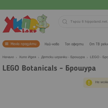
Меню продукти
Най-ново
Топ оферти
От ТВ рек
Начало
Хипо Идея
Детски играчки - Брошура
LEGO - Бр
LEGO Botanicals - Брошура
Не мож