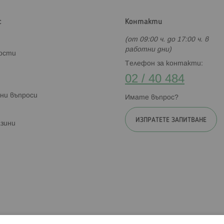
с
Контакти
(от 09:00 ч. до 17:00 ч. в
работни дни)
ности
Телефон за контакти:
02 / 40 484
ни въпроси
Имате въпрос?
ИЗПРАТЕТЕ ЗАПИТВАНЕ
зини