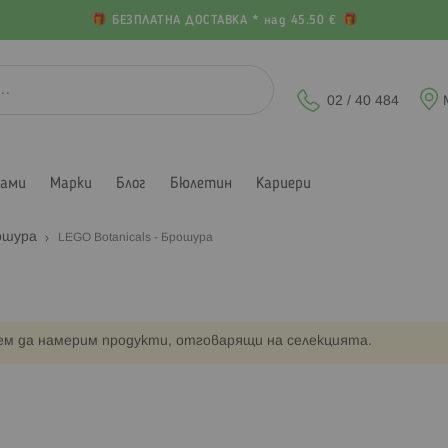
БЕЗПЛАТНА ДОСТАВКА * над 45.50 €
02 / 40 484
лами
Марки
Блог
Бюлетин
Кариери
ошура
LEGO Botanicals - Брошура
ем да намерим продукти, отговарящи на селекцията.