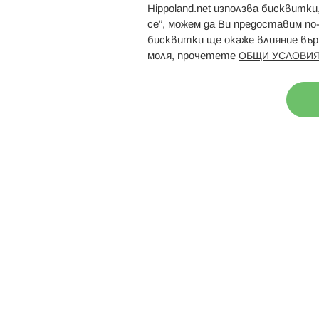
Hippoland.net използва бисквитк
Брошури
Магазини
се”, можем да Ви предоставим по
бисквитки ще окаже влияние върх
моля, прочетете
ОБЩИ УСЛОВИЯ
Н
© 2026 Hippoland.net