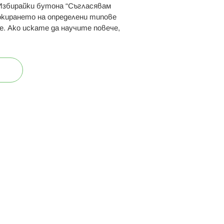
 Избирайки бутона “Съгласявам
 ни:
локирането на определени типове
е. Ако искате да научите повече,
ост
Карта на сайта