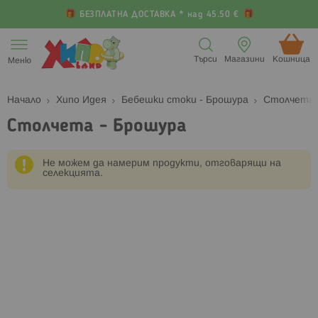
БЕЗПЛАТНА ДОСТАВКА * над 45.50 €
Прескачане
към
Търси
Магазини
Кошница (
Меню
съдържанието
Начало
Хипо Идея
Бебешки стоки - Брошура
Столчета 
Столчета - Брошура
Не можем да намерим продукти, отговарящи на
селекцията.