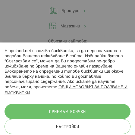
Брошури
Магазини
Свързани сайтове:
Hippoland.net използва бисквитки, за да персонализира и
Hippoland.ro
подобри Вашето изживяване в сайта. Избирайки бутона
“Съгласявам се”, можем да Ви предоставим по-добро
изживяване по време на Вашето онлайн пазаруване.
Последвайте ни:
Блокирането на определени типове бисквитки ще окаже
влияние върху начина, по който Ви доставяме
персонализирано съдържание. Ако искате да научите
повече, моля, прочетете
ОБЩИ УСЛОВИЯ ЗА ПОЛЗВАНЕ И
БИСКВИТКИ
.
Начини на плащане:
ПРИЕМАМ ВСИЧКИ
НАСТРОЙКИ
© 2026 Hippoland.net. Всички права запазени